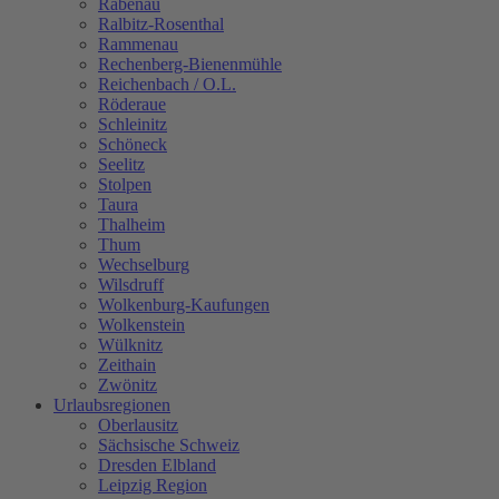
Rabenau
Ralbitz-Rosenthal
Rammenau
Rechenberg-Bienenmühle
Reichenbach / O.L.
Röderaue
Schleinitz
Schöneck
Seelitz
Stolpen
Taura
Thalheim
Thum
Wechselburg
Wilsdruff
Wolkenburg-Kaufungen
Wolkenstein
Wülknitz
Zeithain
Zwönitz
Urlaubsregionen
Oberlausitz
Sächsische Schweiz
Dresden Elbland
Leipzig Region