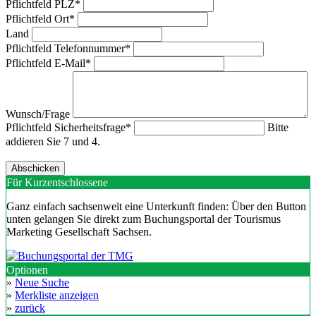
Pflichtfeld
PLZ
*
Pflichtfeld
Ort
*
Land
Pflichtfeld
Telefonnummer
*
Pflichtfeld
E-Mail
*
Wunsch/Frage
Pflichtfeld
Sicherheitsfrage
*
Bitte
addieren Sie 7 und 4.
Für Kurzentschlossene
Ganz einfach sachsenweit eine Unterkunft finden: Über den Button
unten gelangen Sie direkt zum Buchungsportal der Tourismus
Marketing Gesellschaft Sachsen.
Optionen
»
Neue Suche
»
Merkliste anzeigen
»
zurück