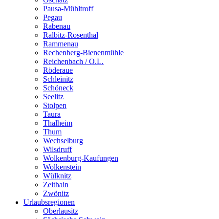
Pausa-Mühltroff
Pegau
Rabenau
Ralbitz-Rosenthal
Rammenau
Rechenberg-Bienenmühle
Reichenbach / O.L.
Röderaue
Schleinitz
Schöneck
Seelitz
Stolpen
Taura
Thalheim
Thum
Wechselburg
Wilsdruff
Wolkenburg-Kaufungen
Wolkenstein
Wülknitz
Zeithain
Zwönitz
Urlaubsregionen
Oberlausitz