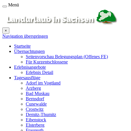
Menü
×
Navigation überspringen
Startseite
Übernachtungen
Seitenvorschau Belegungsplan (Offenes FE)
Für Kurzentschlossene
Erlebnisangebote
Erlebnis Detail
Tagesausflüge
Adorf im Vogtland
Arzberg
Bad Muskau
Bernsdorf
Cunewalde
Crostwitz
Demitz-Thumitz
Eibenstock
Elsterberg
Fraureuth