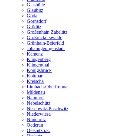
Glashütte
Glaubitz
Göda
Gornsdorf
Gröditz
Großenhain Zabeltitz
Großrückerswalde
Grünhain-Beierfeld
Johanngeorgenstadt
Kamenz
Klingenberg
Klingenthal
Königsbrück
Kottmar
Kreischa
Limbach-Oberfrohna
Mildenau
Naunhof
Nebelschütz
Neschwitz-Puschwitz
Niederwiesa
Nünchritz
Oederan
Oelsnitz i.E.
Oschatz