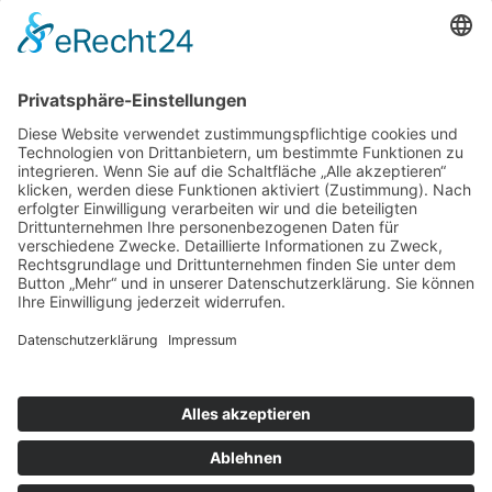
Wunsch/Frage
Pflichtfeld
Sicherheitsfrage
*
Was ist
die Summe aus 5 und 5?
Für Kurzentschlossene
Ganz einfach sachsenweit eine Unterkunft finden: Über den Button
unten gelangen Sie direkt zum Buchungsportal der Tourismus
Marketing Gesellschaft Sachsen.
Optionen
»
Neue Suche
»
Merkliste anzeigen
»
zurück
Informationen
»
Klassifizierung
© Landurlaub in Sachsen
Impressum
•
Datenschutz