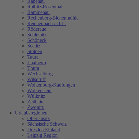
Rabenau
Ralbitz-Rosenthal
Rammenau
Rechenberg-Bienenmühle
Reichenbach / O.L.
Röderaue
Schleinitz
Schöneck
Seelitz
Stolpen
Taura
Thalheim
Thum
Wechselburg
Wilsdruff
Wolkenburg-Kaufungen
Wolkenstein
Wülknitz
Zeithain
Zwönitz
Urlaubsregionen
Oberlausitz
Sächsische Schweiz
Dresden Elbland
Leipzig Region