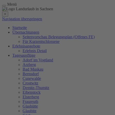
Menü
×
Navigation überspringen
Startseite
Übernachtungen
Seitenvorschau Belegungsplan (Offenes FE)
Für Kurzentschlossene
Erlebnisangebote
Erlebnis Detail
Tagesausflüge
Adorf im Vogtland
Arzberg
Bad Muskau
Bernsdorf
Cunewalde
Crostwitz
Demitz-Thumitz
Eibenstock
Elsterberg
Fraureuth
Glashütte
Glaubitz