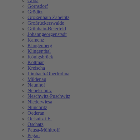
Göda
Gornsdorf
Gröditz
Großenhain Zabeltitz
Großrückerswalde
Grünhain-Beierfeld
Johanngeorgenstadt
Kamenz
Klingenberg
Klingenthal
Königsbrück
Kottmar
Kreischa
Limbach-Oberfrohna
Mildenau
Naunhof
Nebelschütz
Neschwitz-Puschwitz
Niederwiesa
Nünchritz
Oederan
Oelsnitz i.E.
Oschatz
Pausa-Mühltroff
Pegau