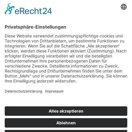
Wunsch/Frage
Pflichtfeld
Sicherheitsfrage
*
Bitte
addieren Sie 2 und 1.
Für Kurzentschlossene
Ganz einfach sachsenweit eine Unterkunft finden: Über den Button
unten gelangen Sie direkt zum Buchungsportal der Tourismus
Marketing Gesellschaft Sachsen.
Optionen
»
Neue Suche
»
Merkliste anzeigen
»
zurück
Informationen
»
Klassifizierung
© Landurlaub in Sachsen
Impressum
•
Datenschutz