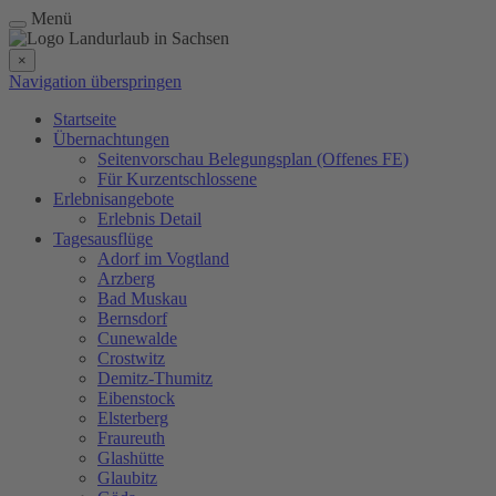
Menü
×
Navigation überspringen
Startseite
Übernachtungen
Seitenvorschau Belegungsplan (Offenes FE)
Für Kurzentschlossene
Erlebnisangebote
Erlebnis Detail
Tagesausflüge
Adorf im Vogtland
Arzberg
Bad Muskau
Bernsdorf
Cunewalde
Crostwitz
Demitz-Thumitz
Eibenstock
Elsterberg
Fraureuth
Glashütte
Glaubitz