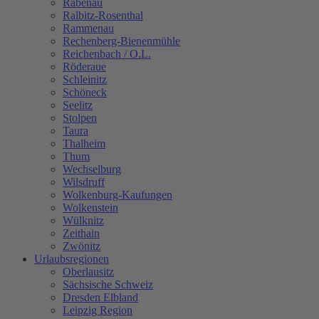
Rabenau
Ralbitz-Rosenthal
Rammenau
Rechenberg-Bienenmühle
Reichenbach / O.L.
Röderaue
Schleinitz
Schöneck
Seelitz
Stolpen
Taura
Thalheim
Thum
Wechselburg
Wilsdruff
Wolkenburg-Kaufungen
Wolkenstein
Wülknitz
Zeithain
Zwönitz
Urlaubsregionen
Oberlausitz
Sächsische Schweiz
Dresden Elbland
Leipzig Region