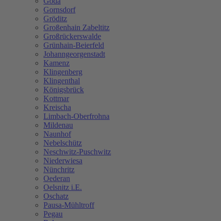
Göda
Gornsdorf
Gröditz
Großenhain Zabeltitz
Großrückerswalde
Grünhain-Beierfeld
Johanngeorgenstadt
Kamenz
Klingenberg
Klingenthal
Königsbrück
Kottmar
Kreischa
Limbach-Oberfrohna
Mildenau
Naunhof
Nebelschütz
Neschwitz-Puschwitz
Niederwiesa
Nünchritz
Oederan
Oelsnitz i.E.
Oschatz
Pausa-Mühltroff
Pegau