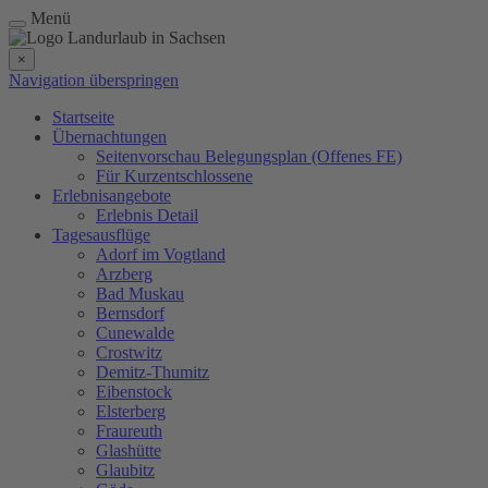
Menü
×
Navigation überspringen
Startseite
Übernachtungen
Seitenvorschau Belegungsplan (Offenes FE)
Für Kurzentschlossene
Erlebnisangebote
Erlebnis Detail
Tagesausflüge
Adorf im Vogtland
Arzberg
Bad Muskau
Bernsdorf
Cunewalde
Crostwitz
Demitz-Thumitz
Eibenstock
Elsterberg
Fraureuth
Glashütte
Glaubitz