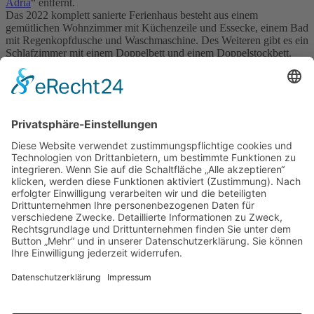
Adria
“ entfernt.
Das 2022 komplett sanierte Ferienhaus besteht aus einem
gemütlichen Wohnzimmer mit Küchenzeile und Essecke, einem Bad
mit Regenkopfdusche und Waschmaschine. Des Weiteren gibt es ein
Schlafzimmer mit einem Doppelbett und einem Doppelstockbett.
Auf Wunsch kann auch ein
Babyreisebett aufgestellt werden. Unser Ferienhaus ist für 2
Erwachsene sowie bis zu 2 Kindern ausgestattet. Eine Aufbettung
kann im Wohnzimmer erfolgen.
Wir haben Ihnen eine wunderbare Atmosphäre geschaffen, um in
idyllischer Lage eine erholsame Zeit zu erleben. Genießen Sie Ihren
Aufenthalt in unserem Ferienhaus im Grünen beim Entspannen auf
dem ca.500qm eingezäunten Grundstück oder beim abendlichen
Grillen auf der gemütlichen Terrasse.
Für Ihre Fahrzeuge steht Ihnen ein Parkplatz im Grundstück, direkt
an unserem Ferienhaus zur Verfügung.
Angebot
»
Buchung/Anfrage
»
Wo liegt Großdubrau