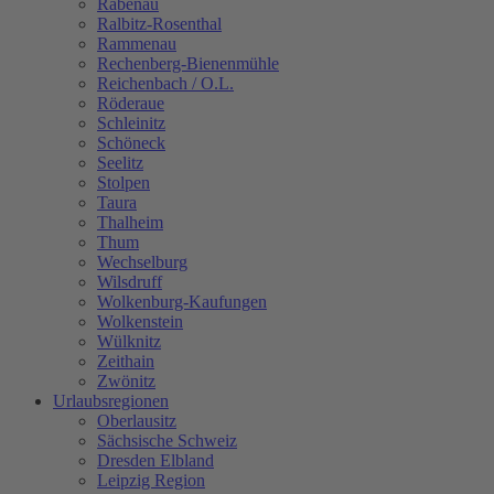
Rabenau
Ralbitz-Rosenthal
Rammenau
Rechenberg-Bienenmühle
Reichenbach / O.L.
Röderaue
Schleinitz
Schöneck
Seelitz
Stolpen
Taura
Thalheim
Thum
Wechselburg
Wilsdruff
Wolkenburg-Kaufungen
Wolkenstein
Wülknitz
Zeithain
Zwönitz
Urlaubsregionen
Oberlausitz
Sächsische Schweiz
Dresden Elbland
Leipzig Region