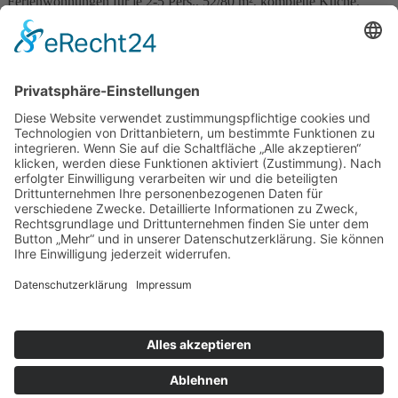
Ferienwohnungen für je 2-5 Pers., 52/80 m², komplette Küche,
Wohnzimmer, 1-3 Schlafzimmer, Bad, Sat-TV, WLAN,
Zentralheizung, Bettwäsche und Handtücher, Nichtraucher, Tiere
zum Streicheln.
Lohnenswerte Ausflüge per Auto: Dresden, Meißen, Sächsische
Schweiz, Erzgebirge, Leipzig oder per Rad durch Felder und Auen
und auf dem Elberadweg
Preis:
FeWo ab 40 Euro
Angebot
Hier direkt online buchen
»
Wo liegt Lommatzsch
Zurück
© Landurlaub in Sachsen