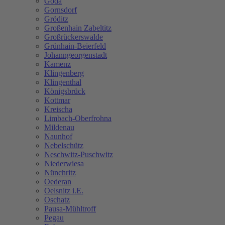
Göda
Gornsdorf
Gröditz
Großenhain Zabeltitz
Großrückerswalde
Grünhain-Beierfeld
Johanngeorgenstadt
Kamenz
Klingenberg
Klingenthal
Königsbrück
Kottmar
Kreischa
Limbach-Oberfrohna
Mildenau
Naunhof
Nebelschütz
Neschwitz-Puschwitz
Niederwiesa
Nünchritz
Oederan
Oelsnitz i.E.
Oschatz
Pausa-Mühltroff
Pegau