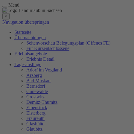
Menü
×
Navigation überspringen
Startseite
Übernachtungen
Seitenvorschau Belegungsplan (Offenes FE)
Für Kurzentschlossene
Erlebnisangebote
Erlebnis Detail
Tagesausflüge
Adorf im Vogtland
Arzberg
Bad Muskau
Bernsdorf
Cunewalde
Crostwitz
Demitz-Thumitz
Eibenstock
Elsterberg
Fraureuth
Glashütte
Glaubitz