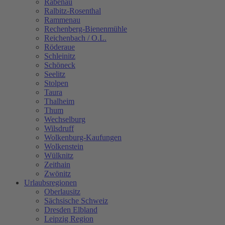
Rabenau
Ralbitz-Rosenthal
Rammenau
Rechenberg-Bienenmühle
Reichenbach / O.L.
Röderaue
Schleinitz
Schöneck
Seelitz
Stolpen
Taura
Thalheim
Thum
Wechselburg
Wilsdruff
Wolkenburg-Kaufungen
Wolkenstein
Wülknitz
Zeithain
Zwönitz
Urlaubsregionen
Oberlausitz
Sächsische Schweiz
Dresden Elbland
Leipzig Region