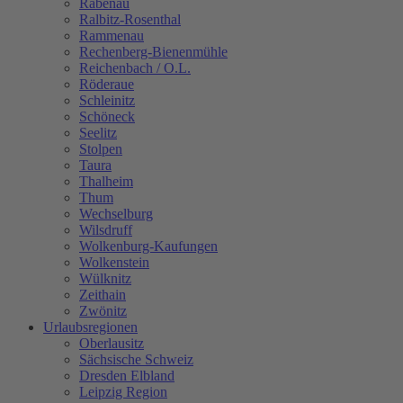
Rabenau
Ralbitz-Rosenthal
Rammenau
Rechenberg-Bienenmühle
Reichenbach / O.L.
Röderaue
Schleinitz
Schöneck
Seelitz
Stolpen
Taura
Thalheim
Thum
Wechselburg
Wilsdruff
Wolkenburg-Kaufungen
Wolkenstein
Wülknitz
Zeithain
Zwönitz
Urlaubsregionen
Oberlausitz
Sächsische Schweiz
Dresden Elbland
Leipzig Region