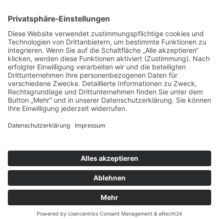
Restaurierter Vierseithof mit Bauern- und Kräutergarten,
Tiergehegen, Spielplatz sowie Grill und Rastplatz in ruhiger Lage
am Tharandter Wald.
Die naturbelassene Atmosphäre lädt ein zum Entspannen, Wandern
und Radeln.
Für Familienfeiern stehen Räumlichkeiten im rustikalen Ambiente
sowie der Grillplatz zur Verfügung.
Übernachtungen mit hohem Standard bieten 1 FeWo und 7 DZ,
einfache Möglichkeiten nach Absprache, Preise im Internet.
Angebot
»
Buchung/Anfrage
»
Wo liegt Klingenberg
Zurück
© Landurlaub in Sachsen
Impressum
•
Datenschutz
Cookie-Einstellungen