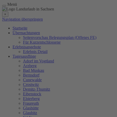
Menü
×
Navigation überspringen
Startseite
Übernachtungen
Seitenvorschau Belegungsplan (Offenes FE)
Für Kurzentschlossene
Erlebnisangebote
Erlebnis Detail
Tagesausflüge
Adorf im Vogtland
Arzberg
Bad Muskau
Bernsdorf
Cunewalde
Crostwitz
Demitz-Thumitz
Eibenstock
Elsterberg
Fraureuth
Glashütte
Glaubitz