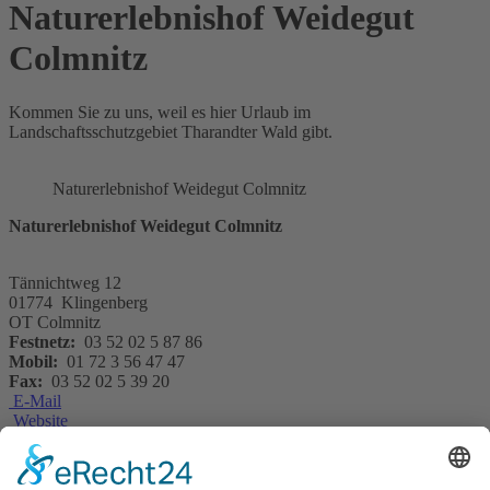
Naturerlebnishof Weidegut
Colmnitz
Kommen Sie zu uns, weil es hier Urlaub im
Landschaftsschutzgebiet Tharandter Wald gibt.
Naturerlebnishof Weidegut Colmnitz
Naturerlebnishof Weidegut Colmnitz
Tännichtweg 12
01774 Klingenberg
OT Colmnitz
Festnetz:
03 52 02 5 87 86
Mobil:
01 72 3 56 47 47
Fax:
03 52 02 5 39 20
E-Mail
Website