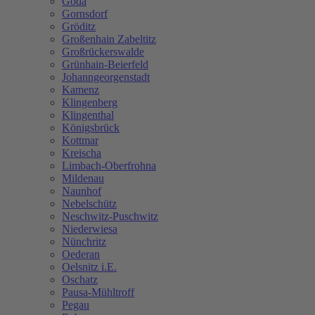
Göda
Gornsdorf
Gröditz
Großenhain Zabeltitz
Großrückerswalde
Grünhain-Beierfeld
Johanngeorgenstadt
Kamenz
Klingenberg
Klingenthal
Königsbrück
Kottmar
Kreischa
Limbach-Oberfrohna
Mildenau
Naunhof
Nebelschütz
Neschwitz-Puschwitz
Niederwiesa
Nünchritz
Oederan
Oelsnitz i.E.
Oschatz
Pausa-Mühltroff
Pegau