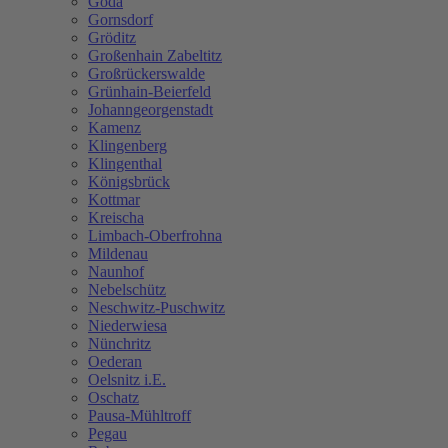
Göda
Gornsdorf
Gröditz
Großenhain Zabeltitz
Großrückerswalde
Grünhain-Beierfeld
Johanngeorgenstadt
Kamenz
Klingenberg
Klingenthal
Königsbrück
Kottmar
Kreischa
Limbach-Oberfrohna
Mildenau
Naunhof
Nebelschütz
Neschwitz-Puschwitz
Niederwiesa
Nünchritz
Oederan
Oelsnitz i.E.
Oschatz
Pausa-Mühltroff
Pegau