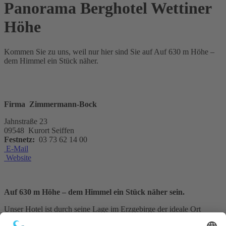
Panorama Berghotel Wettiner
Höhe
Kommen Sie zu uns, weil nur hier sind Sie auf Auf 630 m Höhe –
dem Himmel ein Stück näher.
Firma Zimmermann-Bock
Jahnstraße 23
09548 Kurort Seiffen
Festnetz:
03 73 62 14 00
E-Mail
Website
Auf 630 m Höhe – dem Himmel ein Stück näher sein.
Unser Hotel ist durch seine Lage im Erzgebirge der ideale Ort
sowohl für einen Entspannungsurlaub als auch für einen aktiven