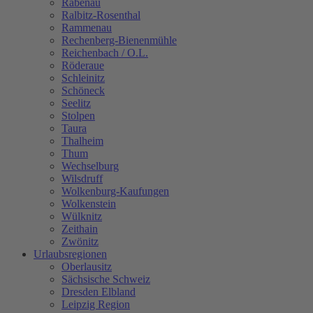
Rabenau
Ralbitz-Rosenthal
Rammenau
Rechenberg-Bienenmühle
Reichenbach / O.L.
Röderaue
Schleinitz
Schöneck
Seelitz
Stolpen
Taura
Thalheim
Thum
Wechselburg
Wilsdruff
Wolkenburg-Kaufungen
Wolkenstein
Wülknitz
Zeithain
Zwönitz
Urlaubsregionen
Oberlausitz
Sächsische Schweiz
Dresden Elbland
Leipzig Region