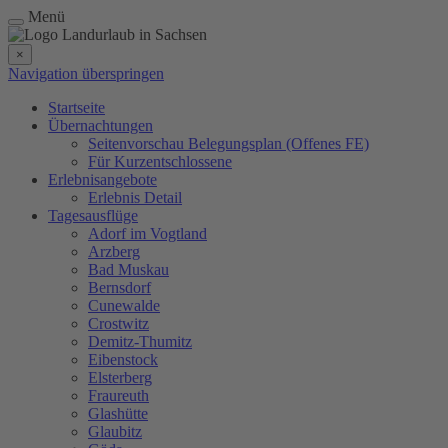
Menü
×
Navigation überspringen
Startseite
Übernachtungen
Seitenvorschau Belegungsplan (Offenes FE)
Für Kurzentschlossene
Erlebnisangebote
Erlebnis Detail
Tagesausflüge
Adorf im Vogtland
Arzberg
Bad Muskau
Bernsdorf
Cunewalde
Crostwitz
Demitz-Thumitz
Eibenstock
Elsterberg
Fraureuth
Glashütte
Glaubitz