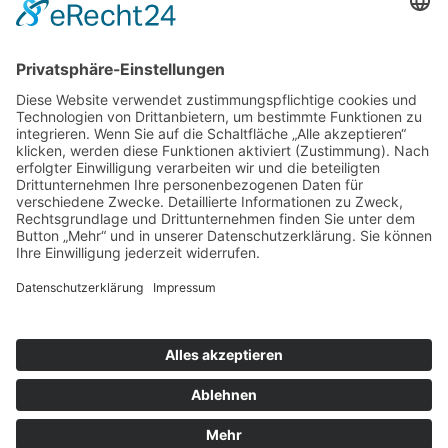
Urlaub. Für eine rundum Erholung dienen wir mit zwei
Außenpools, Privat-Saunen und einer Wellness- & Beautyabteilung
mit Sauna. Für die Indoor-Beschäftigung stehen Bowlingbahn,
Billardtisch und Tischfußball im großen Freizeitbereich täglich zur
Verfügung. Unsere 64 neu renovierten Zimmer sind mit allen
Annehmlichkeiten wie WC, Föhn, Dusche oder Wanne und TV
ausgestattet. Das Restaurant unseres Hotels bietet sowohl Frühstück
als auch Halbpension plus, welches die Getränke während des
Abendessens bereits beinhaltet.
Preis:
DZ ab 99 Euro, Suite ab 139 Euro
Dreibettzimmer ab 119 Euro
Frühstück und Halbpension+ möglich
Angebot
Hier direkt online buchen
»
Wo liegt Kurort Seiffen
Zurück
© Landurlaub in Sachsen
Impressum
•
Datenschutz