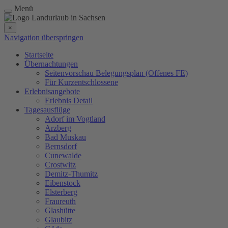
Menü
×
Navigation überspringen
Startseite
Übernachtungen
Seitenvorschau Belegungsplan (Offenes FE)
Für Kurzentschlossene
Erlebnisangebote
Erlebnis Detail
Tagesausflüge
Adorf im Vogtland
Arzberg
Bad Muskau
Bernsdorf
Cunewalde
Crostwitz
Demitz-Thumitz
Eibenstock
Elsterberg
Fraureuth
Glashütte
Glaubitz