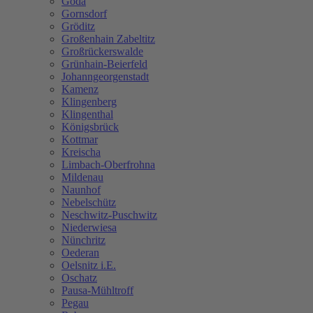
Göda
Gornsdorf
Gröditz
Großenhain Zabeltitz
Großrückerswalde
Grünhain-Beierfeld
Johanngeorgenstadt
Kamenz
Klingenberg
Klingenthal
Königsbrück
Kottmar
Kreischa
Limbach-Oberfrohna
Mildenau
Naunhof
Nebelschütz
Neschwitz-Puschwitz
Niederwiesa
Nünchritz
Oederan
Oelsnitz i.E.
Oschatz
Pausa-Mühltroff
Pegau