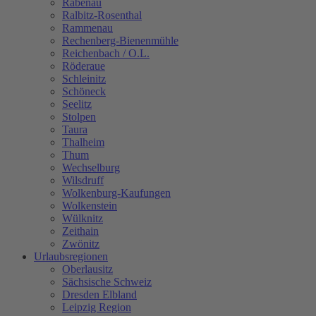
Rabenau
Ralbitz-Rosenthal
Rammenau
Rechenberg-Bienenmühle
Reichenbach / O.L.
Röderaue
Schleinitz
Schöneck
Seelitz
Stolpen
Taura
Thalheim
Thum
Wechselburg
Wilsdruff
Wolkenburg-Kaufungen
Wolkenstein
Wülknitz
Zeithain
Zwönitz
Urlaubsregionen
Oberlausitz
Sächsische Schweiz
Dresden Elbland
Leipzig Region