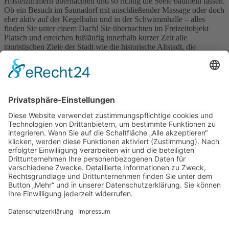
Hostelzimmern übernachten und so richtig die Seele baumeln lassen.
Ob ein Besuch im Saunadorf mit anschließender Massage oder doch
eher aktiv auf der Kegelbahn und in der Schwimmhalle – alles
finden Sie unter einem Dach! Sie übernachten im Freizeitobjekt
Platsch und erreichen fußläufig innerhalb kurzer Zeit alle
touristischen Ziele der Stadt wie die historische Altstadt, die
Stadtkirche St. Aegidien, das Stadt- und Waagenmuseum, die
Döllnitzbahn oder den eintrittsfreien Familien-, Tier- und
Freizeitpark, den O-Schatz-Park. Eine Buchung ist ganzjährig
möglich.
Berufsschulstraße 20, 04758 Oschatz
Tel. 0 34 35 / 97 62 53
hostel@oschatz-erleben.de
www.oschatz-erleben.com/hostel
Angebot
»
Buchung/Anfrage
»
Wo liegt Oschatz
Bilder
Bowling im Platsch
Blick in eines unserer Zimmer
Erlebnisangebote
Freizeiteinrichtung Platsch