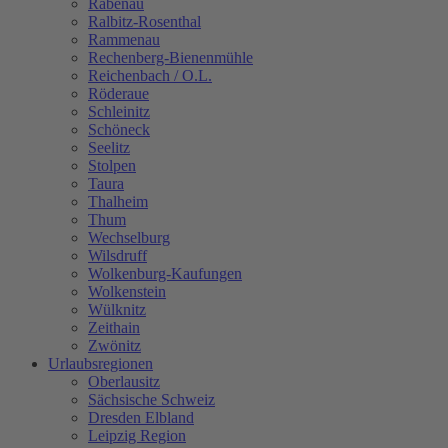
Rabenau
Ralbitz-Rosenthal
Rammenau
Rechenberg-Bienenmühle
Reichenbach / O.L.
Röderaue
Schleinitz
Schöneck
Seelitz
Stolpen
Taura
Thalheim
Thum
Wechselburg
Wilsdruff
Wolkenburg-Kaufungen
Wolkenstein
Wülknitz
Zeithain
Zwönitz
Urlaubsregionen
Oberlausitz
Sächsische Schweiz
Dresden Elbland
Leipzig Region