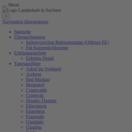
Menü
×
Navigation überspringen
Startseite
Übernachtungen
Seitenvorschau Belegungsplan (Offenes FE)
Für Kurzentschlossene
Erlebnisangebote
Erlebnis Detail
Tagesausflüge
Adorf im Vogtland
Arzberg
Bad Muskau
Bernsdorf
Cunewalde
Crostwitz
Demitz-Thumitz
Eibenstock
Elsterberg
Fraureuth
Glashütte
Glaubitz