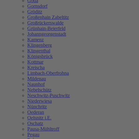
Göda
Gornsdorf
Gröditz
Großenhain Zabeltitz
Großrückerswalde
Grünhain-Beierfeld
Johanngeorgenstadt
Kamenz
Klingenberg
Klingenthal
Königsbrück
Kottmar
Kreischa
Limbach-Oberfrohna
Mildenau
Naunhof
Nebelschütz
Neschwitz-Puschwitz
Niederwiesa
Nünchritz
Oederan
Oelsnitz i.E.
Oschatz
Pausa-Mühltroff
Pegau