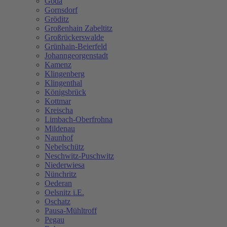
Göda
Gornsdorf
Gröditz
Großenhain Zabeltitz
Großrückerswalde
Grünhain-Beierfeld
Johanngeorgenstadt
Kamenz
Klingenberg
Klingenthal
Königsbrück
Kottmar
Kreischa
Limbach-Oberfrohna
Mildenau
Naunhof
Nebelschütz
Neschwitz-Puschwitz
Niederwiesa
Nünchritz
Oederan
Oelsnitz i.E.
Oschatz
Pausa-Mühltroff
Pegau