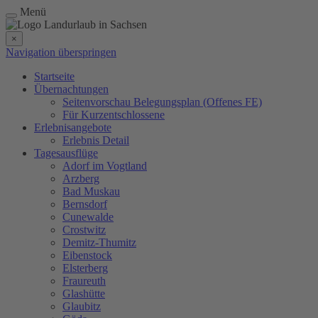
Menü
×
Navigation überspringen
Startseite
Übernachtungen
Seitenvorschau Belegungsplan (Offenes FE)
Für Kurzentschlossene
Erlebnisangebote
Erlebnis Detail
Tagesausflüge
Adorf im Vogtland
Arzberg
Bad Muskau
Bernsdorf
Cunewalde
Crostwitz
Demitz-Thumitz
Eibenstock
Elsterberg
Fraureuth
Glashütte
Glaubitz