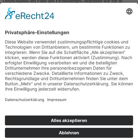
Deutschlands am Fuße des Fichtelberges, begrüßen wir Sie in
unserer familiengeführten Pension. Verbringen Sie eine schöne Zeit
in unserem Haus und genießen Sie die vielen Angebote. Dass sich
unsere Familie mit ganzem Herzen um ihre Gäste kümmert, spüren
Sie an vielen liebenswürdigen Kleinigkeiten. So wird Ihr Aufenthalt
zu einem unvergesslichen Erlebnis. Besonderheiten:
familiengeführtes Haus; großer Wellnessbereich mit Infrarotsauna,
Blockhaussauna, Entspannungsbecken, Badezuber; Kosmetik,
Massage im Haus möglich; WLAN; Parkplatz am Haus; Biergarten;
Liegewiese; Spielplatz; für Familienfeiern geeignet
Preise:
siehe Homepage
Kinderermäßigung
Halbpension möglich
Angebot
Hier direkt online buchen
»
Wo liegt Kurort Oberwiesenthal
Zurück
© Landurlaub in Sachsen