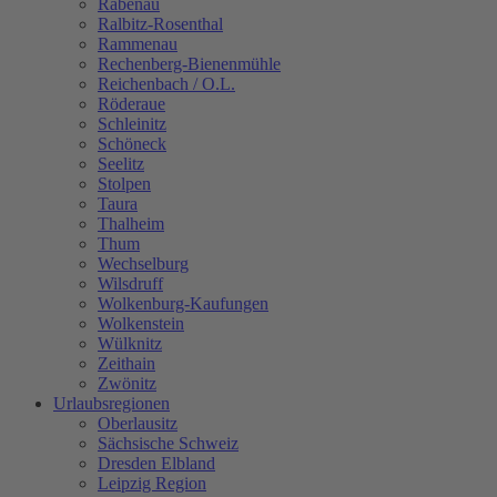
Rabenau
Ralbitz-Rosenthal
Rammenau
Rechenberg-Bienenmühle
Reichenbach / O.L.
Röderaue
Schleinitz
Schöneck
Seelitz
Stolpen
Taura
Thalheim
Thum
Wechselburg
Wilsdruff
Wolkenburg-Kaufungen
Wolkenstein
Wülknitz
Zeithain
Zwönitz
Urlaubsregionen
Oberlausitz
Sächsische Schweiz
Dresden Elbland
Leipzig Region