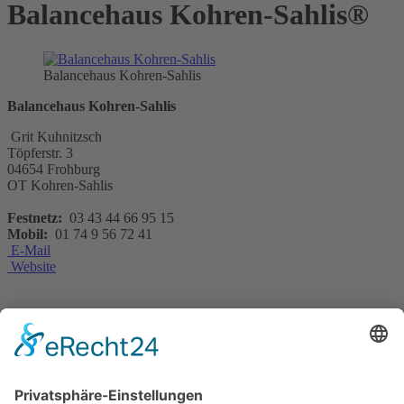
Balancehaus Kohren-Sahlis®
Balancehaus Kohren-Sahlis
Balancehaus Kohren-Sahlis
Grit Kuhnitzsch
Töpferstr. 3
04654 Frohburg
OT Kohren-Sahlis
Festnetz:
03 43 44 66 95 15
Mobil:
01 74 9 56 72 41
E-Mail
Website
Das kleinste Kurhaus Sachsens bietet neu eine spezielle Corona-Kur
mit ausgeklügelten individuellen Anwendungen für die Gäste an, die
diesen Aufenthalt mit 164€/Tag selbst zahlen und
Entspannungskurse von bis zu 180€ von den Gesundheitskassen
erstattet bekommen. Die Gäste erhalten von der