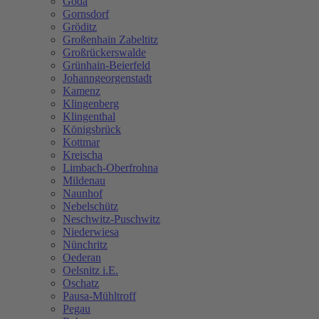
Göda
Gornsdorf
Gröditz
Großenhain Zabeltitz
Großrückerswalde
Grünhain-Beierfeld
Johanngeorgenstadt
Kamenz
Klingenberg
Klingenthal
Königsbrück
Kottmar
Kreischa
Limbach-Oberfrohna
Mildenau
Naunhof
Nebelschütz
Neschwitz-Puschwitz
Niederwiesa
Nünchritz
Oederan
Oelsnitz i.E.
Oschatz
Pausa-Mühltroff
Pegau