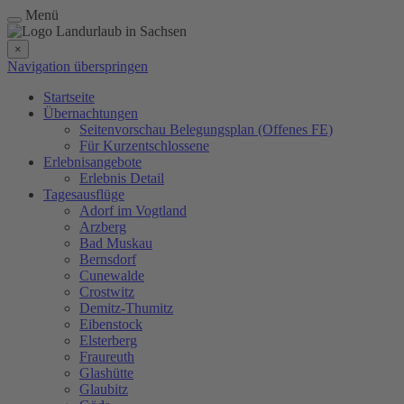
Menü
×
Navigation überspringen
Startseite
Übernachtungen
Seitenvorschau Belegungsplan (Offenes FE)
Für Kurzentschlossene
Erlebnisangebote
Erlebnis Detail
Tagesausflüge
Adorf im Vogtland
Arzberg
Bad Muskau
Bernsdorf
Cunewalde
Crostwitz
Demitz-Thumitz
Eibenstock
Elsterberg
Fraureuth
Glashütte
Glaubitz