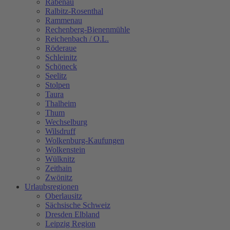
Rabenau
Ralbitz-Rosenthal
Rammenau
Rechenberg-Bienenmühle
Reichenbach / O.L.
Röderaue
Schleinitz
Schöneck
Seelitz
Stolpen
Taura
Thalheim
Thum
Wechselburg
Wilsdruff
Wolkenburg-Kaufungen
Wolkenstein
Wülknitz
Zeithain
Zwönitz
Urlaubsregionen
Oberlausitz
Sächsische Schweiz
Dresden Elbland
Leipzig Region