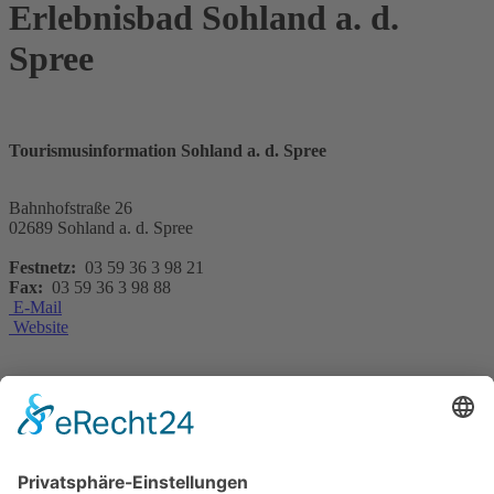
Erlebnisbad Sohland a. d.
Spree
Tourismusinformation Sohland a. d. Spree
Bahnhofstraße 26
02689 Sohland a. d. Spree
Festnetz:
03 59 36 3 98 21
Fax:
03 59 36 3 98 88
E-Mail
Website
Taubenheim ist das Sonnenuhrendorf schlechthin mit 45 alternativen
Zeitmessern auf einem ausgewiesenen Pfad. Geführte Wanderungen
zu den sehr alten bis hin zu den modernen Sonnenuhren lehren das
Staunen über diese Uhren. Ein Erlebnisbad lässt die Sommerfreuden
genießen. Auch in Taubenheim finden sich wunderbare