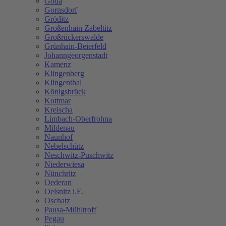
Göda
Gornsdorf
Gröditz
Großenhain Zabeltitz
Großrückerswalde
Grünhain-Beierfeld
Johanngeorgenstadt
Kamenz
Klingenberg
Klingenthal
Königsbrück
Kottmar
Kreischa
Limbach-Oberfrohna
Mildenau
Naunhof
Nebelschütz
Neschwitz-Puschwitz
Niederwiesa
Nünchritz
Oederan
Oelsnitz i.E.
Oschatz
Pausa-Mühltroff
Pegau