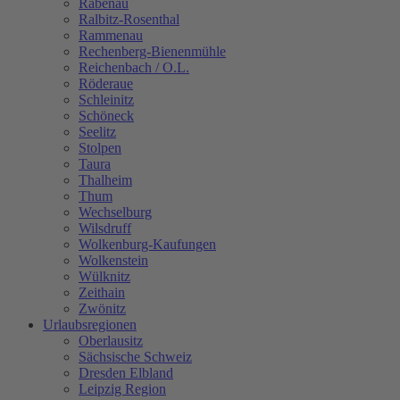
Rabenau
Ralbitz-Rosenthal
Rammenau
Rechenberg-Bienenmühle
Reichenbach / O.L.
Röderaue
Schleinitz
Schöneck
Seelitz
Stolpen
Taura
Thalheim
Thum
Wechselburg
Wilsdruff
Wolkenburg-Kaufungen
Wolkenstein
Wülknitz
Zeithain
Zwönitz
Urlaubsregionen
Oberlausitz
Sächsische Schweiz
Dresden Elbland
Leipzig Region