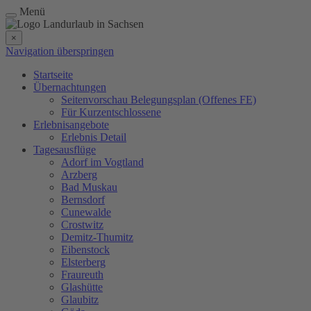
Menü
×
Navigation überspringen
Startseite
Übernachtungen
Seitenvorschau Belegungsplan (Offenes FE)
Für Kurzentschlossene
Erlebnisangebote
Erlebnis Detail
Tagesausflüge
Adorf im Vogtland
Arzberg
Bad Muskau
Bernsdorf
Cunewalde
Crostwitz
Demitz-Thumitz
Eibenstock
Elsterberg
Fraureuth
Glashütte
Glaubitz