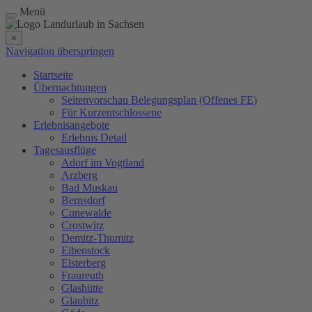
Menü
×
Navigation überspringen
Startseite
Übernachtungen
Seitenvorschau Belegungsplan (Offenes FE)
Für Kurzentschlossene
Erlebnisangebote
Erlebnis Detail
Tagesausflüge
Adorf im Vogtland
Arzberg
Bad Muskau
Bernsdorf
Cunewalde
Crostwitz
Demitz-Thumitz
Eibenstock
Elsterberg
Fraureuth
Glashütte
Glaubitz