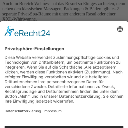
Auch im Bereich Wellness hat das Resort so Einiges zu bieten, denn
neben den klassischen Massagen, Packungen & Bädern gibt es 2
separate Privat-Spa-Räume mit unter anderem Rasul oder einer
XXL-Whirlwanne.
Familien sind hier willkommen, denn das großzügige Kingsize-Bett
in beiden Räumen lädt zum Verweilen ein. Buchen Sie hierzu eines
unserer Wellnessarrangements.
Freizeitbad Riff
Am Riff 3, 04651 Bad Lausick
www.freizeitbad-riff.de
Fotos: Fotostudio Barkschat
Angebot
»
Buchung/Anfrage
»
Wo liegt Bad Lausick
Bilder
Freizeitbad Riff Bad Lausick
Erlebnisangebote
Freizeitbad Riff Bad Lausick