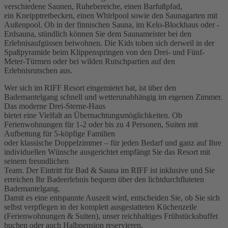
verschiedene Saunen, Ruhebereiche, einen Barfußpfad,
ein Kneipptretbecken, einen Whirlpool sowie den Saunagarten mit
Außenpool. Ob in der finnischen Sauna, im Kelo-Blockhaus oder -
Erdsauna, stündlich können Sie dem Saunameister bei den
Erlebnisaufgüssen beiwohnen. Die Kids toben sich derweil in der
Spaßpyramide beim Klippenspringen von den Drei- und Fünf-
Meter-Türmen oder bei wilden Rutschpartien auf den
Erlebnisrutschen aus.
Wer sich im RIFF Resort eingemietet hat, ist über den
Bademantelgang schnell und wetterunabhängig im eigenen Zimmer.
Das moderne Drei-Sterne-Haus
bietet eine Vielfalt an Übernachtungsmöglichkeiten. Ob
Ferienwohnungen für 1-2 oder bis zu 4 Personen, Suiten mit
Aufbettung für 5-köpfige Familien
oder klassische Doppelzimmer – für jeden Bedarf und ganz auf Ihre
individuellen Wünsche ausgerichtet empfängt Sie das Resort mit
seinem freundlichen
Team. Der Eintritt für Bad & Sauna im RIFF ist inklusive und Sie
erreichen Ihr Badeerlebnis bequem über den lichtdurchfluteten
Bademantelgang.
Damit es eine entspannte Auszeit wird, entscheiden Sie, ob Sie sich
selbst verpflegen in der komplett ausgestatteten Küchenzeile
(Ferienwohnungen & Suiten), unser reichhaltiges Frühstücksbuffet
buchen oder auch Halbpension reservieren.