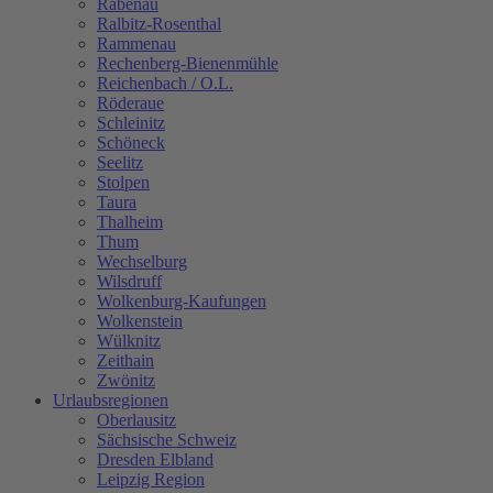
Rabenau
Ralbitz-Rosenthal
Rammenau
Rechenberg-Bienenmühle
Reichenbach / O.L.
Röderaue
Schleinitz
Schöneck
Seelitz
Stolpen
Taura
Thalheim
Thum
Wechselburg
Wilsdruff
Wolkenburg-Kaufungen
Wolkenstein
Wülknitz
Zeithain
Zwönitz
Urlaubsregionen
Oberlausitz
Sächsische Schweiz
Dresden Elbland
Leipzig Region