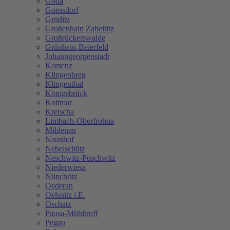
Göda
Gornsdorf
Gröditz
Großenhain Zabeltitz
Großrückerswalde
Grünhain-Beierfeld
Johanngeorgenstadt
Kamenz
Klingenberg
Klingenthal
Königsbrück
Kottmar
Kreischa
Limbach-Oberfrohna
Mildenau
Naunhof
Nebelschütz
Neschwitz-Puschwitz
Niederwiesa
Nünchritz
Oederan
Oelsnitz i.E.
Oschatz
Pausa-Mühltroff
Pegau