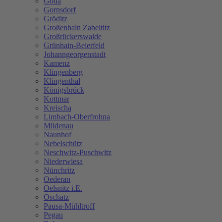
Göda
Gornsdorf
Gröditz
Großenhain Zabeltitz
Großrückerswalde
Grünhain-Beierfeld
Johanngeorgenstadt
Kamenz
Klingenberg
Klingenthal
Königsbrück
Kottmar
Kreischa
Limbach-Oberfrohna
Mildenau
Naunhof
Nebelschütz
Neschwitz-Puschwitz
Niederwiesa
Nünchritz
Oederan
Oelsnitz i.E.
Oschatz
Pausa-Mühltroff
Pegau