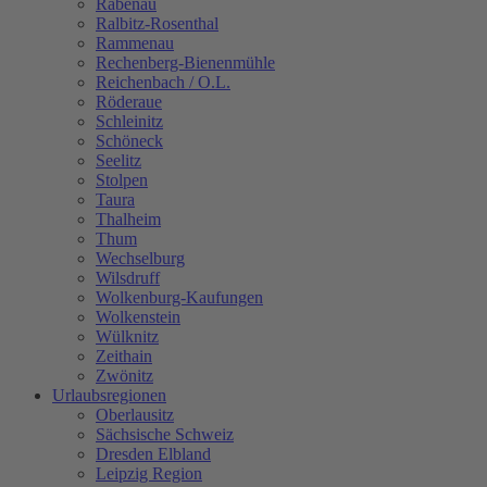
Rabenau
Ralbitz-Rosenthal
Rammenau
Rechenberg-Bienenmühle
Reichenbach / O.L.
Röderaue
Schleinitz
Schöneck
Seelitz
Stolpen
Taura
Thalheim
Thum
Wechselburg
Wilsdruff
Wolkenburg-Kaufungen
Wolkenstein
Wülknitz
Zeithain
Zwönitz
Urlaubsregionen
Oberlausitz
Sächsische Schweiz
Dresden Elbland
Leipzig Region