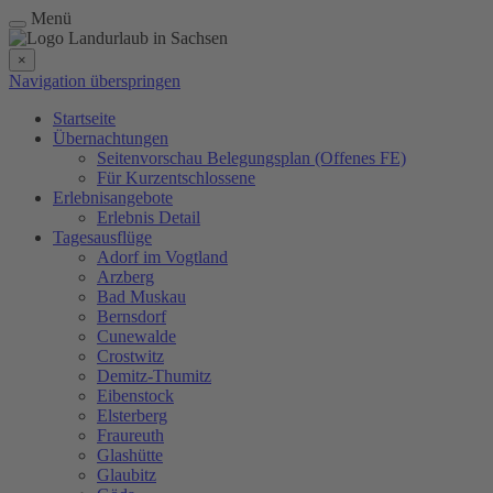
Menü
×
Navigation überspringen
Startseite
Übernachtungen
Seitenvorschau Belegungsplan (Offenes FE)
Für Kurzentschlossene
Erlebnisangebote
Erlebnis Detail
Tagesausflüge
Adorf im Vogtland
Arzberg
Bad Muskau
Bernsdorf
Cunewalde
Crostwitz
Demitz-Thumitz
Eibenstock
Elsterberg
Fraureuth
Glashütte
Glaubitz