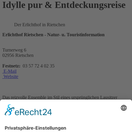
Idylle pur & Entdeckungsreise
Der Erlichthof in Rietschen
Erlichthof Rietschen - Natur- u. Touristinformation
Turnerweg 6
02956 Rietschen
Festnetz:
03 57 72 4 02 35
E-Mail
Website
Das reizvolle Ensemble im Stil eines ursprünglichen Lausitzer
Heidedorfes öffnet neben dem Museumsgehöft „Erlichthof“ viele
Schrotholzhäuser für
Besucher – mit traditionellem Handwerk, Handel und Gastronomie,
einer Wolfsausstellung, Alpaka-Gehege und Spielplätzen. Natur und
Idylle pur versprechen die Rad- und Wanderwege inmitten der
Lausitzer Heide- und Teichlandschaft. Regionale Feste und Märkte,