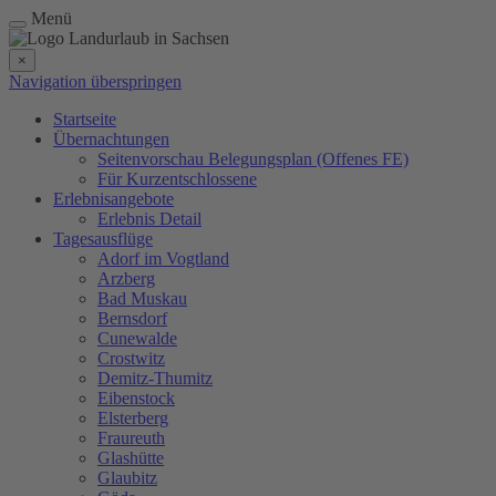
Menü
×
Navigation überspringen
Startseite
Übernachtungen
Seitenvorschau Belegungsplan (Offenes FE)
Für Kurzentschlossene
Erlebnisangebote
Erlebnis Detail
Tagesausflüge
Adorf im Vogtland
Arzberg
Bad Muskau
Bernsdorf
Cunewalde
Crostwitz
Demitz-Thumitz
Eibenstock
Elsterberg
Fraureuth
Glashütte
Glaubitz