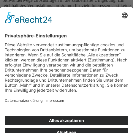
Skiwanderwege zu Ausflügen in die zauberhafte Umgebung. Ein
reichhaltiges Veranstaltungsprogramm für viele Interessen lässt keine
Langeweile aufkommen.
Der Titel „Staatlich anerkannter Luftkurort“ wurde im Mai 2001
vom Freistaat Sachsen verliehen. Im Jahr 2011 erhielt Jonsdorf das
Zertifikat „Familienfreundlicher Ort“.
Zu allen Jahreszeiten ist Jonsdorf und seine Umgebung
wunderschön – entdecken Sie es selbst und sammeln unvergessliche
Eindücke.
Angebot
»
Buchung/Anfrage
»
Wo liegt Luftkurort Jonsdorf
Erlebnisangebote
Tourist-Information Jonsdorf
Zurück
© Landurlaub in Sachsen