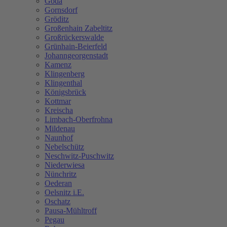
Göda
Gornsdorf
Gröditz
Großenhain Zabeltitz
Großrückerswalde
Grünhain-Beierfeld
Johanngeorgenstadt
Kamenz
Klingenberg
Klingenthal
Königsbrück
Kottmar
Kreischa
Limbach-Oberfrohna
Mildenau
Naunhof
Nebelschütz
Neschwitz-Puschwitz
Niederwiesa
Nünchritz
Oederan
Oelsnitz i.E.
Oschatz
Pausa-Mühltroff
Pegau