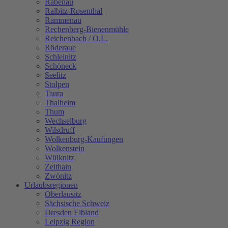
Rabenau
Ralbitz-Rosenthal
Rammenau
Rechenberg-Bienenmühle
Reichenbach / O.L.
Röderaue
Schleinitz
Schöneck
Seelitz
Stolpen
Taura
Thalheim
Thum
Wechselburg
Wilsdruff
Wolkenburg-Kaufungen
Wolkenstein
Wülknitz
Zeithain
Zwönitz
Urlaubsregionen
Oberlausitz
Sächsische Schweiz
Dresden Elbland
Leipzig Region