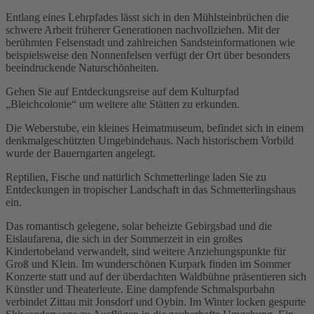
Entlang eines Lehrpfades lässt sich in den Mühlsteinbrüchen die
schwere Arbeit früherer Generationen nachvollziehen. Mit der
berühmten Felsenstadt und zahlreichen Sandsteinformationen wie
beispielsweise den Nonnenfelsen verfügt der Ort über besonders
beeindruckende Naturschönheiten.
Gehen Sie auf Entdeckungsreise auf dem Kulturpfad
„Bleichcolonie“ um weitere alte Stätten zu erkunden.
Die Weberstube, ein kleines Heimatmuseum, befindet sich in einem
denkmalgeschützten Umgebindehaus. Nach historischem Vorbild
wurde der Bauerngarten angelegt.
Reptilien, Fische und natürlich Schmetterlinge laden Sie zu
Entdeckungen in tropischer Landschaft in das Schmetterlingshaus
ein.
Das romantisch gelegene, solar beheizte Gebirgsbad und die
Eislaufarena, die sich in der Sommerzeit in ein großes
Kindertobeland verwandelt, sind weitere Anziehungspunkte für
Groß und Klein. Im wunderschönen Kurpark finden im Sommer
Konzerte statt und auf der überdachten Waldbühne präsentieren sich
Künstler und Theaterleute. Eine dampfende Schmalspurbahn
verbindet Zittau mit Jonsdorf und Oybin. Im Winter locken gespurte