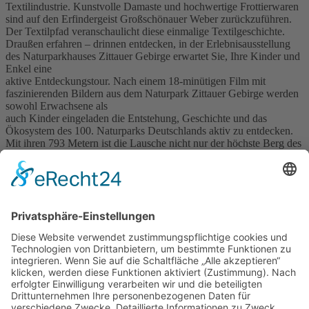
Textilindustrie. Kunstvolle Damaste und hochwertige Frottierwaren
sind auf den Erfindergeist Großschönauer Weber zurückzuführen.
Der Textilpfad veranschaulicht diese einmalige Textilgeschichte.
Draußen erfahren – drinnen entdecken, in der Erlebnisausstellung
des Naturparkhauses Zittauer Gebirge erwartet Sie, Ihre Kinder und
Enkel eine
aktive Entdeckungstour. Nach einem 18-minütigen Film mit
faszinierenden Bildern aus dem Naturpark Zittauer Gebirge werden
sowohl Erwachsene als
auch Kinder eingeladen die Entstehung, Geschichte und das
Ökosystem des 100. Naturparks Deutschlands aktiv zu entdecken.
Mit ihren 793 Metern ist die Lausche nicht nur der höchste Berg des
Naturparkes Zittauer Gebirges, sondern prägt auch entscheidend das
Ortsbild
des Erholungsortes Waltersdorf. Weithin sichtbar lockt sie jährlich
Wanderer und Mountainbiker ihren Gipfel zu erklimmen.
Besonderer Besuchermagnet
ist der im August 2020 neu eröffnete Aussichtsturm, der nun
traumhafte Ausblicke in alle vier Himmelsrichtungen ermöglicht. Im
Naturparkhaus befindet
sich ebenfalls die Tourist-Information als zentrale Informationsstelle
für alle Gäste und Besucher des Naturparks Zittauer Gebirge.
Angebot
»
Buchung/Anfrage