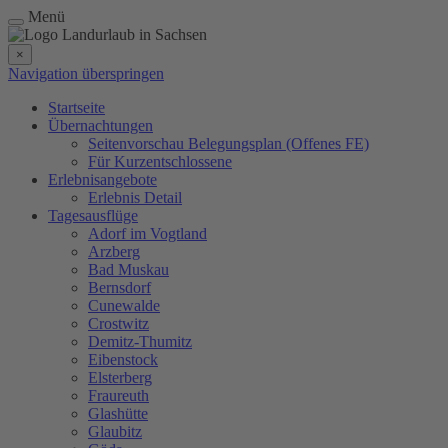
Menü
×
Navigation überspringen
Startseite
Übernachtungen
Seitenvorschau Belegungsplan (Offenes FE)
Für Kurzentschlossene
Erlebnisangebote
Erlebnis Detail
Tagesausflüge
Adorf im Vogtland
Arzberg
Bad Muskau
Bernsdorf
Cunewalde
Crostwitz
Demitz-Thumitz
Eibenstock
Elsterberg
Fraureuth
Glashütte
Glaubitz