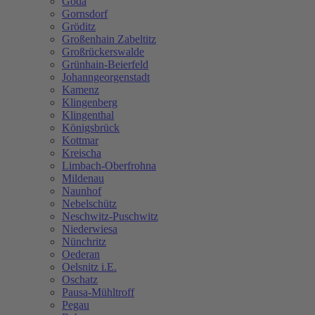
Göda
Gornsdorf
Gröditz
Großenhain Zabeltitz
Großrückerswalde
Grünhain-Beierfeld
Johanngeorgenstadt
Kamenz
Klingenberg
Klingenthal
Königsbrück
Kottmar
Kreischa
Limbach-Oberfrohna
Mildenau
Naunhof
Nebelschütz
Neschwitz-Puschwitz
Niederwiesa
Nünchritz
Oederan
Oelsnitz i.E.
Oschatz
Pausa-Mühltroff
Pegau