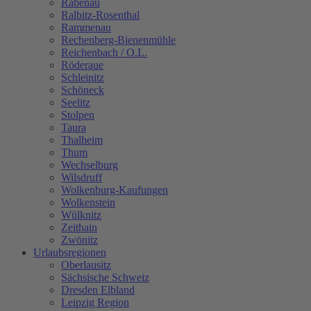
Rabenau
Ralbitz-Rosenthal
Rammenau
Rechenberg-Bienenmühle
Reichenbach / O.L.
Röderaue
Schleinitz
Schöneck
Seelitz
Stolpen
Taura
Thalheim
Thum
Wechselburg
Wilsdruff
Wolkenburg-Kaufungen
Wolkenstein
Wülknitz
Zeithain
Zwönitz
Urlaubsregionen
Oberlausitz
Sächsische Schweiz
Dresden Elbland
Leipzig Region