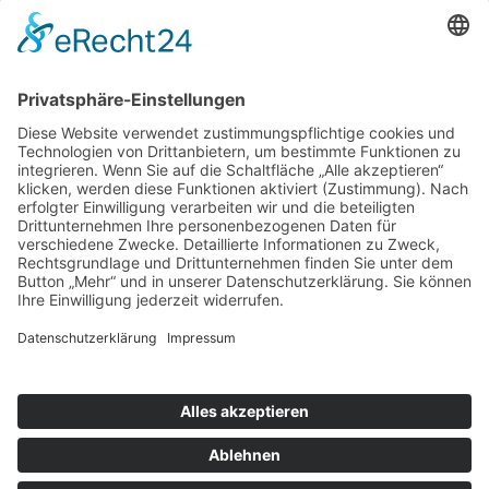
Wunsch/Frage
Pflichtfeld
Sicherheitsfrage
*
Bitte
addieren Sie 3 und 3.
Für Kurzentschlossene
Ganz einfach sachsenweit eine Unterkunft finden: Über den Button
unten gelangen Sie direkt zum Buchungsportal der Tourismus
Marketing Gesellschaft Sachsen.
Optionen
»
Neue Suche
»
Merkliste anzeigen
»
zurück
Informationen
»
Klassifizierung
© Landurlaub in Sachsen
Impressum
•
Datenschutz