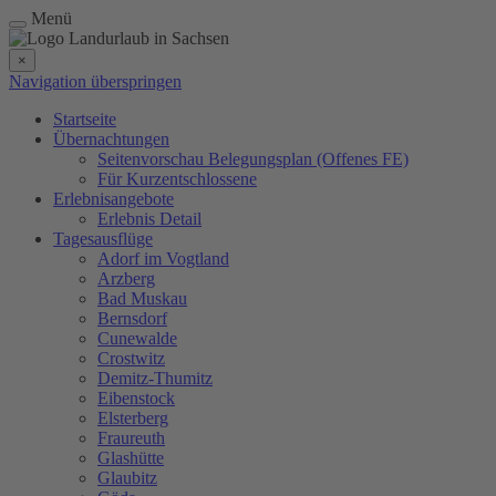
Menü
×
Navigation überspringen
Startseite
Übernachtungen
Seitenvorschau Belegungsplan (Offenes FE)
Für Kurzentschlossene
Erlebnisangebote
Erlebnis Detail
Tagesausflüge
Adorf im Vogtland
Arzberg
Bad Muskau
Bernsdorf
Cunewalde
Crostwitz
Demitz-Thumitz
Eibenstock
Elsterberg
Fraureuth
Glashütte
Glaubitz