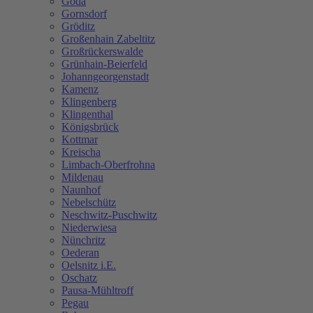
Göda
Gornsdorf
Gröditz
Großenhain Zabeltitz
Großrückerswalde
Grünhain-Beierfeld
Johanngeorgenstadt
Kamenz
Klingenberg
Klingenthal
Königsbrück
Kottmar
Kreischa
Limbach-Oberfrohna
Mildenau
Naunhof
Nebelschütz
Neschwitz-Puschwitz
Niederwiesa
Nünchritz
Oederan
Oelsnitz i.E.
Oschatz
Pausa-Mühltroff
Pegau