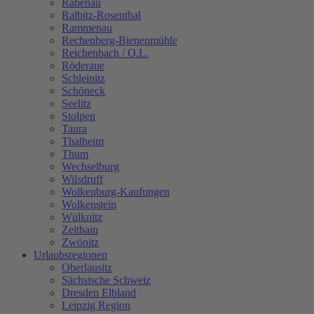
Rabenau
Ralbitz-Rosenthal
Rammenau
Rechenberg-Bienenmühle
Reichenbach / O.L.
Röderaue
Schleinitz
Schöneck
Seelitz
Stolpen
Taura
Thalheim
Thum
Wechselburg
Wilsdruff
Wolkenburg-Kaufungen
Wolkenstein
Wülknitz
Zeithain
Zwönitz
Urlaubsregionen
Oberlausitz
Sächsische Schweiz
Dresden Elbland
Leipzig Region