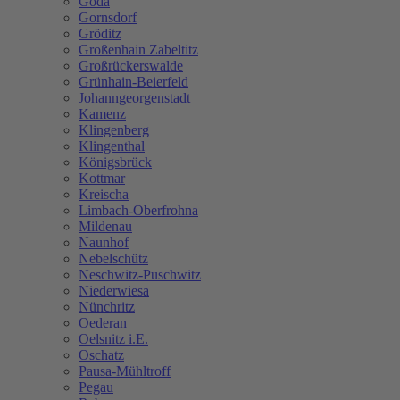
Göda
Gornsdorf
Gröditz
Großenhain Zabeltitz
Großrückerswalde
Grünhain-Beierfeld
Johanngeorgenstadt
Kamenz
Klingenberg
Klingenthal
Königsbrück
Kottmar
Kreischa
Limbach-Oberfrohna
Mildenau
Naunhof
Nebelschütz
Neschwitz-Puschwitz
Niederwiesa
Nünchritz
Oederan
Oelsnitz i.E.
Oschatz
Pausa-Mühltroff
Pegau