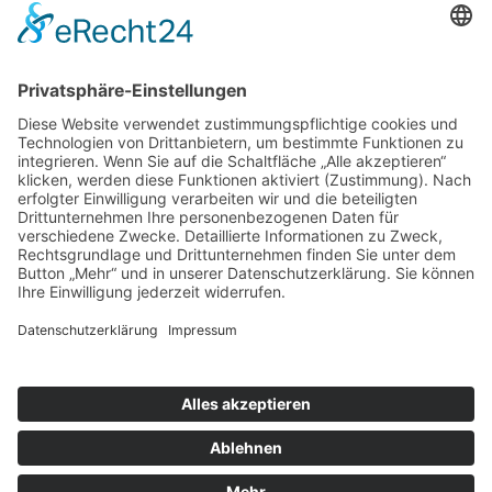
übernommen.
Mit dem Abzug der sowjetischen Truppen im Herbst 1992 wurde
der zweitgrößte Truppenübungsplatz unter Naturschutz gestellt.
Trotz fast einhundertjähriger militärischer Nutzung konnte sich hier
bis heute ein einzigartiges Naturreservat entwickeln. Die
Königsbrücker Heide, das größte zusammenhängende
Naturschutzgebiet Sachsens umfasst ein Areal von ca. 7.000 Hektar.
Für Kurzentschlossene
Ganz einfach sachsenweit eine Unterkunft finden: Über den Button
unten gelangen Sie direkt zum Buchungsportal der Tourismus
Marketing Gesellschaft Sachsen.
Optionen
»
Neue Suche
»
Merkliste anzeigen
»
zurück
Informationen
»
Klassifizierung
© Landurlaub in Sachsen