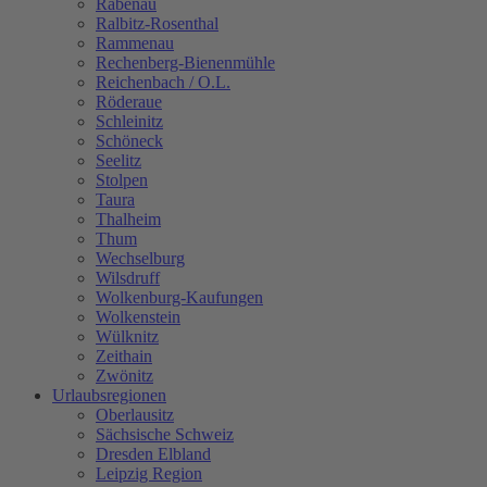
Rabenau
Ralbitz-Rosenthal
Rammenau
Rechenberg-Bienenmühle
Reichenbach / O.L.
Röderaue
Schleinitz
Schöneck
Seelitz
Stolpen
Taura
Thalheim
Thum
Wechselburg
Wilsdruff
Wolkenburg-Kaufungen
Wolkenstein
Wülknitz
Zeithain
Zwönitz
Urlaubsregionen
Oberlausitz
Sächsische Schweiz
Dresden Elbland
Leipzig Region