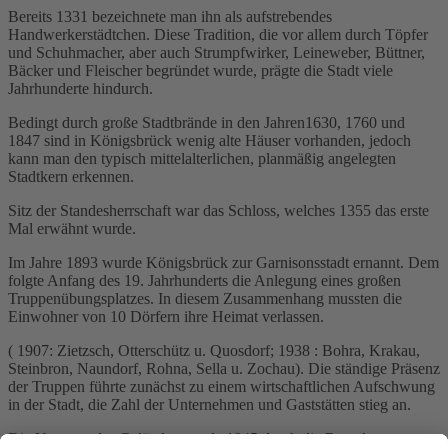
Bereits 1331 bezeichnete man ihn als aufstrebendes
Handwerkerstädtchen. Diese Tradition, die vor allem durch Töpfer
und Schuhmacher, aber auch Strumpfwirker, Leineweber, Büttner,
Bäcker und Fleischer begründet wurde, prägte die Stadt viele
Jahrhunderte hindurch.
Bedingt durch große Stadtbrände in den Jahren1630, 1760 und
1847 sind in Königsbrück wenig alte Häuser vorhanden, jedoch
kann man den typisch mittelalterlichen, planmäßig angelegten
Stadtkern erkennen.
Sitz der Standesherrschaft war das Schloss, welches 1355 das erste
Mal erwähnt wurde.
Im Jahre 1893 wurde Königsbrück zur Garnisonsstadt ernannt. Dem
folgte Anfang des 19. Jahrhunderts die Anlegung eines großen
Truppenübungsplatzes. In diesem Zusammenhang mussten die
Einwohner von 10 Dörfern ihre Heimat verlassen.
( 1907: Zietzsch, Otterschütz u. Quosdorf; 1938 : Bohra, Krakau,
Steinbron, Naundorf, Rohna, Sella u. Zochau). Die ständige Präsenz
der Truppen führte zunächst zu einem wirtschaftlichen Aufschwung
in der Stadt, die Zahl der Unternehmen und Gaststätten stieg an.
Die Nutzung des Geländes wurde 1945 durch die Rote Armee