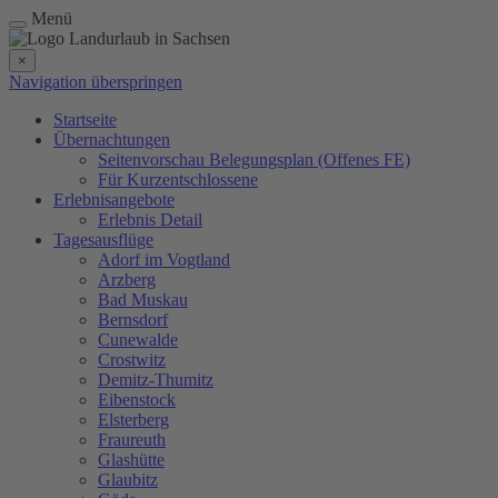
Menü
×
Navigation überspringen
Startseite
Übernachtungen
Seitenvorschau Belegungsplan (Offenes FE)
Für Kurzentschlossene
Erlebnisangebote
Erlebnis Detail
Tagesausflüge
Adorf im Vogtland
Arzberg
Bad Muskau
Bernsdorf
Cunewalde
Crostwitz
Demitz-Thumitz
Eibenstock
Elsterberg
Fraureuth
Glashütte
Glaubitz