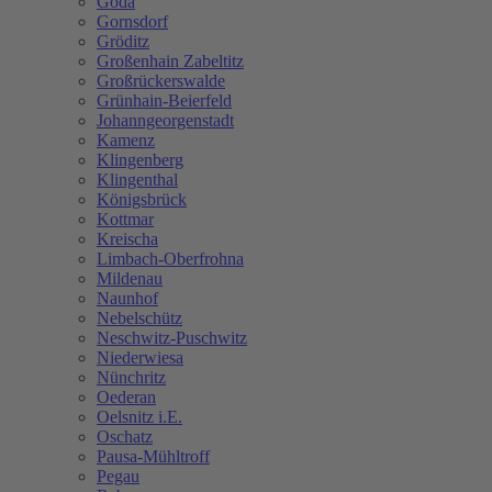
Göda
Gornsdorf
Gröditz
Großenhain Zabeltitz
Großrückerswalde
Grünhain-Beierfeld
Johanngeorgenstadt
Kamenz
Klingenberg
Klingenthal
Königsbrück
Kottmar
Kreischa
Limbach-Oberfrohna
Mildenau
Naunhof
Nebelschütz
Neschwitz-Puschwitz
Niederwiesa
Nünchritz
Oederan
Oelsnitz i.E.
Oschatz
Pausa-Mühltroff
Pegau