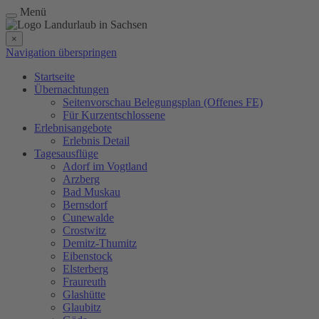
Menü
×
Navigation überspringen
Startseite
Übernachtungen
Seitenvorschau Belegungsplan (Offenes FE)
Für Kurzentschlossene
Erlebnisangebote
Erlebnis Detail
Tagesausflüge
Adorf im Vogtland
Arzberg
Bad Muskau
Bernsdorf
Cunewalde
Crostwitz
Demitz-Thumitz
Eibenstock
Elsterberg
Fraureuth
Glashütte
Glaubitz