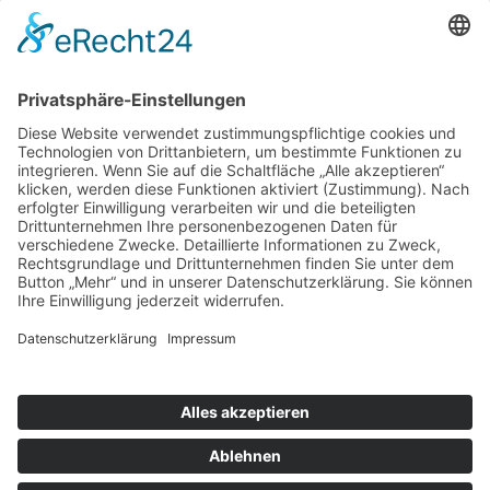
Wunsch/Frage
Pflichtfeld
Sicherheitsfrage
*
Bitte
addieren Sie 9 und 7.
Für Kurzentschlossene
Ganz einfach sachsenweit eine Unterkunft finden: Über den Button
unten gelangen Sie direkt zum Buchungsportal der Tourismus
Marketing Gesellschaft Sachsen.
Optionen
»
Neue Suche
»
Merkliste anzeigen
»
zurück
Informationen
»
Klassifizierung
© Landurlaub in Sachsen
Impressum
•
Datenschutz