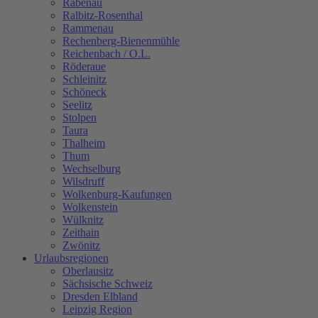
Rabenau
Ralbitz-Rosenthal
Rammenau
Rechenberg-Bienenmühle
Reichenbach / O.L.
Röderaue
Schleinitz
Schöneck
Seelitz
Stolpen
Taura
Thalheim
Thum
Wechselburg
Wilsdruff
Wolkenburg-Kaufungen
Wolkenstein
Wülknitz
Zeithain
Zwönitz
Urlaubsregionen
Oberlausitz
Sächsische Schweiz
Dresden Elbland
Leipzig Region