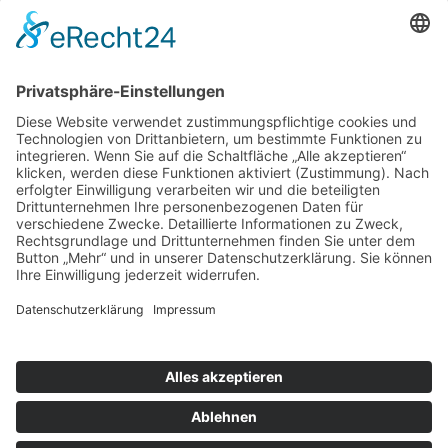
Wunsch/Frage
Pflichtfeld
Sicherheitsfrage
*
Was ist
die Summe aus 5 und 6?
Für Kurzentschlossene
Ganz einfach sachsenweit eine Unterkunft finden: Über den Button
unten gelangen Sie direkt zum Buchungsportal der Tourismus
Marketing Gesellschaft Sachsen.
Optionen
»
Neue Suche
»
Merkliste anzeigen
»
zurück
Informationen
»
Klassifizierung
© Landurlaub in Sachsen
Impressum
•
Datenschutz