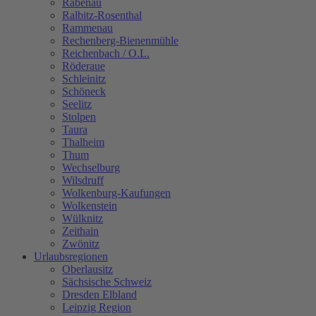
Rabenau
Ralbitz-Rosenthal
Rammenau
Rechenberg-Bienenmühle
Reichenbach / O.L.
Röderaue
Schleinitz
Schöneck
Seelitz
Stolpen
Taura
Thalheim
Thum
Wechselburg
Wilsdruff
Wolkenburg-Kaufungen
Wolkenstein
Wülknitz
Zeithain
Zwönitz
Urlaubsregionen
Oberlausitz
Sächsische Schweiz
Dresden Elbland
Leipzig Region