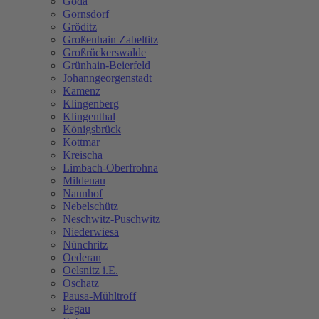
Göda
Gornsdorf
Gröditz
Großenhain Zabeltitz
Großrückerswalde
Grünhain-Beierfeld
Johanngeorgenstadt
Kamenz
Klingenberg
Klingenthal
Königsbrück
Kottmar
Kreischa
Limbach-Oberfrohna
Mildenau
Naunhof
Nebelschütz
Neschwitz-Puschwitz
Niederwiesa
Nünchritz
Oederan
Oelsnitz i.E.
Oschatz
Pausa-Mühltroff
Pegau