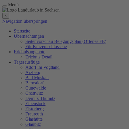
Menü
×
Navigation überspringen
Startseite
Übernachtungen
Seitenvorschau Belegungsplan (Offenes FE)
Für Kurzentschlossene
Erlebnisangebote
Erlebnis Detail
Tagesausflüge
Adorf im Vogtland
Arzberg
Bad Muskau
Bernsdorf
Cunewalde
Crostwitz
Demitz-Thumitz
Eibenstock
Elsterberg
Fraureuth
Glashütte
Glaubitz