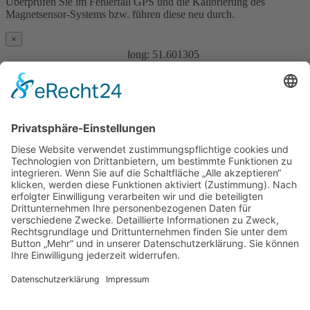
Überprüfen Sie im Fehlerfall GPS und die Kalibrierung des
Magnetsensor-Systems bzw. führen diese neu durch.
×
long:
51.601305
Ziel:
lat:
13.039785
Kirche Beilrode
Distanz:
Erkennung:
Auflösung:
Auch die Ev. Pfarrkirche in Zschackau ist eine Saalkirche. Sie eint
in ihren Baustil Elemente der Romanik und des Barock.
Für Kurzentschlossene
Ganz einfach sachsenweit eine Unterkunft finden: Über den Button
unten gelangen Sie direkt zum Buchungsportal der Tourismus
Marketing Gesellschaft Sachsen.
Optionen
»
Neue Suche
»
Merkliste anzeigen