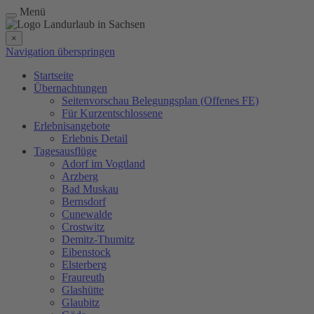
Menü
×
Navigation überspringen
Startseite
Übernachtungen
Seitenvorschau Belegungsplan (Offenes FE)
Für Kurzentschlossene
Erlebnisangebote
Erlebnis Detail
Tagesausflüge
Adorf im Vogtland
Arzberg
Bad Muskau
Bernsdorf
Cunewalde
Crostwitz
Demitz-Thumitz
Eibenstock
Elsterberg
Fraureuth
Glashütte
Glaubitz