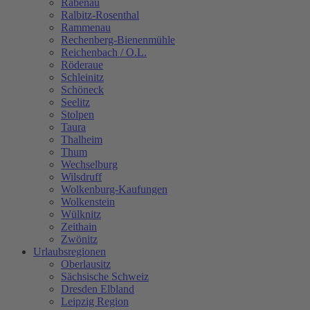
Rabenau
Ralbitz-Rosenthal
Rammenau
Rechenberg-Bienenmühle
Reichenbach / O.L.
Röderaue
Schleinitz
Schöneck
Seelitz
Stolpen
Taura
Thalheim
Thum
Wechselburg
Wilsdruff
Wolkenburg-Kaufungen
Wolkenstein
Wülknitz
Zeithain
Zwönitz
Urlaubsregionen
Oberlausitz
Sächsische Schweiz
Dresden Elbland
Leipzig Region