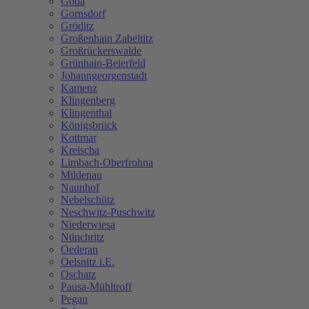
Göda
Gornsdorf
Gröditz
Großenhain Zabeltitz
Großrückerswalde
Grünhain-Beierfeld
Johanngeorgenstadt
Kamenz
Klingenberg
Klingenthal
Königsbrück
Kottmar
Kreischa
Limbach-Oberfrohna
Mildenau
Naunhof
Nebelschütz
Neschwitz-Puschwitz
Niederwiesa
Nünchritz
Oederan
Oelsnitz i.E.
Oschatz
Pausa-Mühltroff
Pegau