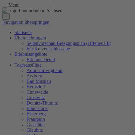
Menü
×
Navigation überspringen
Startseite
Übernachtungen
Seitenvorschau Belegungsplan (Offenes FE)
Für Kurzentschlossene
Erlebnisangebote
Erlebnis Detail
Tagesausflüge
Adorf im Vogtland
Arzberg
Bad Muskau
Bernsdorf
Cunewalde
Crostwitz
Demitz-Thumitz
Eibenstock
Elsterberg
Fraureuth
Glashütte
Glaubitz