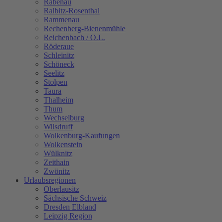
Rabenau
Ralbitz-Rosenthal
Rammenau
Rechenberg-Bienenmühle
Reichenbach / O.L.
Röderaue
Schleinitz
Schöneck
Seelitz
Stolpen
Taura
Thalheim
Thum
Wechselburg
Wilsdruff
Wolkenburg-Kaufungen
Wolkenstein
Wülknitz
Zeithain
Zwönitz
Urlaubsregionen
Oberlausitz
Sächsische Schweiz
Dresden Elbland
Leipzig Region