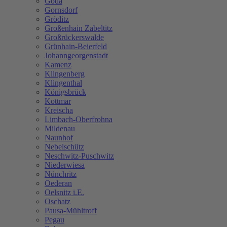
Göda
Gornsdorf
Gröditz
Großenhain Zabeltitz
Großrückerswalde
Grünhain-Beierfeld
Johanngeorgenstadt
Kamenz
Klingenberg
Klingenthal
Königsbrück
Kottmar
Kreischa
Limbach-Oberfrohna
Mildenau
Naunhof
Nebelschütz
Neschwitz-Puschwitz
Niederwiesa
Nünchritz
Oederan
Oelsnitz i.E.
Oschatz
Pausa-Mühltroff
Pegau