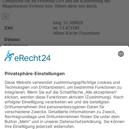
Überprüfen Sie im Fehlerfall GPS und die Kalibrierung des
Magnetsensor-Systems bzw. führen diese neu durch.
×
long:
51.388020
Ziel:
lat:
13.473189
offene Kirche Frauenhain
Distanz:
Erkennung:
Auflösung:
Öffnungszeiten: April - September täglich 9.00 - 18.00 Uhr
Kontakt über Ev.-Luth. Kirchgemeinde Frauenhain
Hauptstraße 58
01609 Röderaue OT Frauenhain
Tel. 035263-68564
Für Kurzentschlossene
Ganz einfach sachsenweit eine Unterkunft finden: Über den Button
unten gelangen Sie direkt zum Buchungsportal der Tourismus
Marketing Gesellschaft Sachsen.