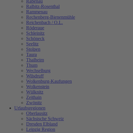
Rabenau
Ralbitz-Rosenthal
Rammenau
Rechenberg-Bienenmühle
Reichenbach / O.L.
Röderaue
Schleinitz
Schöneck
Seelitz
Stolpen
Taura
Thalheim
Thum
Wechselburg
Wilsdruff
Wolkenburg-Kaufungen
Wolkenstein
Wülknitz
Zeithain
Zwönitz
Urlaubsregionen
Oberlausitz
Sächsische Schweiz
Dresden Elbland
Leipzig Region