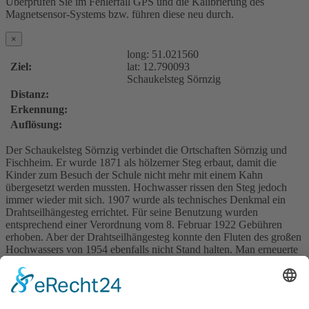
Überprüfen Sie im Fehlerfall GPS und die Kalibrierung des
Magnetsensor-Systems bzw. führen diese neu durch.
×
long:
51.021560
Ziel:
lat:
12.790093
Schaukelsteg Sörnzig
Distanz:
Erkennung:
Auflösung:
Der Schaukelsteg Sörnzig verbindet die Ortschaften Sörnzig und
Fischheim. Er wurde 1871 als hölzerner Steg erbaut, damit die
Kinder zum Besuch der Schule nicht mehr mit einem Kahn
übergesetzt werden mussten. Hochwasser rissen den Steg jedoch
immer wieder mit sich. 1907 wurde als technisches Denkmal ein
Drahtseilhängesteg errichtet. Für seine Benutzung wurden
entsprechend einer Verordnung vom 8. Februar 1922 Gebühren
erhoben. Aber der Drahtseilhängesteg konnte den Fluten des großen
Hochwassers von 1954 ebenfalls nicht Stand halten. Man erneuerte
ihn 1957/58 an einem neuen, höher gelegenen Standort. Der zu
Beginn des Jahres 2002 sanierten neuen Konstruktion konnte das
Hochwasser im gleichen Jahr nichts anhaben.