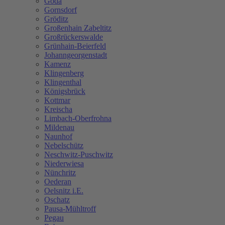
Göda
Gornsdorf
Gröditz
Großenhain Zabeltitz
Großrückerswalde
Grünhain-Beierfeld
Johanngeorgenstadt
Kamenz
Klingenberg
Klingenthal
Königsbrück
Kottmar
Kreischa
Limbach-Oberfrohna
Mildenau
Naunhof
Nebelschütz
Neschwitz-Puschwitz
Niederwiesa
Nünchritz
Oederan
Oelsnitz i.E.
Oschatz
Pausa-Mühltroff
Pegau