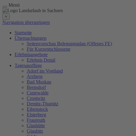
Menü
×
Navigation überspringen
Startseite
Übernachtungen
Seitenvorschau Belegungsplan (Offenes FE)
Für Kurzentschlossene
Erlebnisangebote
Erlebnis Detail
Tagesausflüge
Adorf im Vogtland
Arzberg
Bad Muskau
Bernsdorf
Cunewalde
Crostwitz
Demitz-Thumitz
Eibenstock
Elsterberg
Fraureuth
Glashütte
Glaubitz