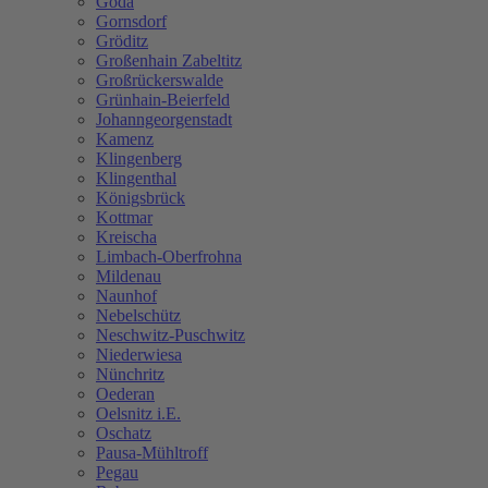
Göda
Gornsdorf
Gröditz
Großenhain Zabeltitz
Großrückerswalde
Grünhain-Beierfeld
Johanngeorgenstadt
Kamenz
Klingenberg
Klingenthal
Königsbrück
Kottmar
Kreischa
Limbach-Oberfrohna
Mildenau
Naunhof
Nebelschütz
Neschwitz-Puschwitz
Niederwiesa
Nünchritz
Oederan
Oelsnitz i.E.
Oschatz
Pausa-Mühltroff
Pegau