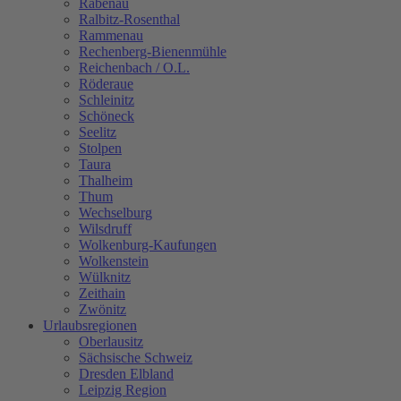
Rabenau
Ralbitz-Rosenthal
Rammenau
Rechenberg-Bienenmühle
Reichenbach / O.L.
Röderaue
Schleinitz
Schöneck
Seelitz
Stolpen
Taura
Thalheim
Thum
Wechselburg
Wilsdruff
Wolkenburg-Kaufungen
Wolkenstein
Wülknitz
Zeithain
Zwönitz
Urlaubsregionen
Oberlausitz
Sächsische Schweiz
Dresden Elbland
Leipzig Region