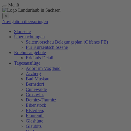
Menü
×
Navigation überspringen
Startseite
Übernachtungen
Seitenvorschau Belegungsplan (Offenes FE)
Für Kurzentschlossene
Erlebnisangebote
Erlebnis Detail
Tagesausflüge
Adorf im Vogtland
Arzberg
Bad Muskau
Bernsdorf
Cunewalde
Crostwitz
Demitz-Thumitz
Eibenstock
Elsterberg
Fraureuth
Glashütte
Glaubitz