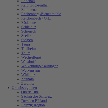
Rabenau
Ralbitz-Rosenthal
Rammenau
Rechenberg-Bienenmühle
Reichenbach / O.L.
Röderaue
Schleinitz
Schöneck
Seelitz
Stolpen
Taura
Thalheim
Thum
Wechselburg
Wilsdruff
Wolkenburg-Kaufungen
Wolkenstein
Wülknitz
Zeithain
Zwönitz
Urlaubsregionen
Oberlausitz
Sächsische Schweiz
Dresden Elbland
Leipzig Region