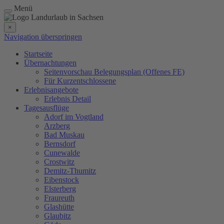
Menü
×
Navigation überspringen
Startseite
Übernachtungen
Seitenvorschau Belegungsplan (Offenes FE)
Für Kurzentschlossene
Erlebnisangebote
Erlebnis Detail
Tagesausflüge
Adorf im Vogtland
Arzberg
Bad Muskau
Bernsdorf
Cunewalde
Crostwitz
Demitz-Thumitz
Eibenstock
Elsterberg
Fraureuth
Glashütte
Glaubitz