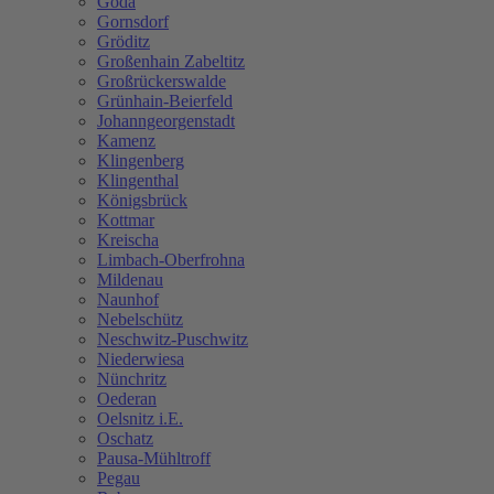
Göda
Gornsdorf
Gröditz
Großenhain Zabeltitz
Großrückerswalde
Grünhain-Beierfeld
Johanngeorgenstadt
Kamenz
Klingenberg
Klingenthal
Königsbrück
Kottmar
Kreischa
Limbach-Oberfrohna
Mildenau
Naunhof
Nebelschütz
Neschwitz-Puschwitz
Niederwiesa
Nünchritz
Oederan
Oelsnitz i.E.
Oschatz
Pausa-Mühltroff
Pegau