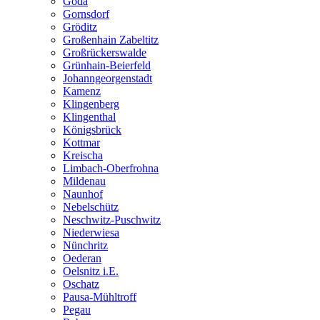
Göda
Gornsdorf
Gröditz
Großenhain Zabeltitz
Großrückerswalde
Grünhain-Beierfeld
Johanngeorgenstadt
Kamenz
Klingenberg
Klingenthal
Königsbrück
Kottmar
Kreischa
Limbach-Oberfrohna
Mildenau
Naunhof
Nebelschütz
Neschwitz-Puschwitz
Niederwiesa
Nünchritz
Oederan
Oelsnitz i.E.
Oschatz
Pausa-Mühltroff
Pegau