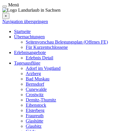
Menü
×
Navigation überspringen
Startseite
Übernachtungen
Seitenvorschau Belegungsplan (Offenes FE)
Für Kurzentschlossene
Erlebnisangebote
Erlebnis Detail
Tagesausflüge
Adorf im Vogtland
Arzberg
Bad Muskau
Bernsdorf
Cunewalde
Crostwitz
Demitz-Thumitz
Eibenstock
Elsterberg
Fraureuth
Glashütte
Glaubitz