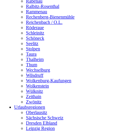
Rabenau
Ralbitz-Rosenthal
Rammenau
Rechenberg-Bienenmühle
Reichenbach / O.L.
Röderaue
Schleinitz
Schöneck
Seelitz
Stolpen
Taura
Thalheim
Thum
Wechselburg
Wilsdruff
Wolkenburg-Kaufungen
Wolkenstein
Wülknitz
Zeithain
Zwönitz
Urlaubsregionen
Oberlausitz
Sächsische Schweiz
Dresden Elbland
Leipzig Region