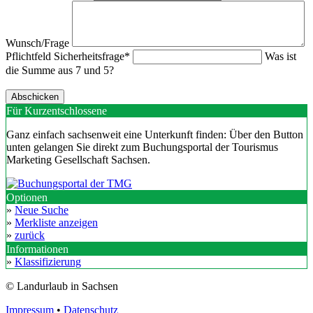
Wunsch/Frage
Pflichtfeld
Sicherheitsfrage
*
Was ist
die Summe aus 7 und 5?
Für Kurzentschlossene
Ganz einfach sachsenweit eine Unterkunft finden: Über den Button
unten gelangen Sie direkt zum Buchungsportal der Tourismus
Marketing Gesellschaft Sachsen.
Optionen
»
Neue Suche
»
Merkliste anzeigen
»
zurück
Informationen
»
Klassifizierung
© Landurlaub in Sachsen
Impressum
•
Datenschutz