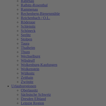
Rabenau
Ralbitz-Rosenthal
Rammenau
Rechenberg-Bienenmühle
Reichenbach / O.L.
Röderaue
Schleinitz
Schöneck
Seelitz
Stolpen
Taura
Thalheim
Thum
Wechselburg
Wilsdruff
Wolkenburg-Kaufungen
Wolkenstein
Wülknitz
Zeithain
Zwönitz
Urlaubsregionen
Oberlausitz
Sächsische Schweiz
Dresden Elbland
Leipzig Region