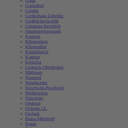
Göda
Gornsdorf
Gröditz
Großenhain Zabeltitz
Großrückerswalde
Grünhain-Beierfeld
Johanngeorgenstadt
Kamenz
Klingenberg
Klingenthal
Königsbrück
Kottmar
Kreischa
Limbach-Oberfrohna
Mildenau
Naunhof
Nebelschütz
Neschwitz-Puschwitz
Niederwiesa
Nünchritz
Oederan
Oelsnitz i.E.
Oschatz
Pausa-Mühltroff
Pegau