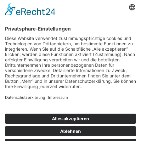
Wunsch/Frage
Pflichtfeld
Sicherheitsfrage
*
Bitte
addieren Sie 7 und 1.
Für Kurzentschlossene
Ganz einfach sachsenweit eine Unterkunft finden: Über den Button
unten gelangen Sie direkt zum Buchungsportal der Tourismus
Marketing Gesellschaft Sachsen.
Optionen
»
Neue Suche
»
Merkliste anzeigen
»
zurück
Informationen
»
Klassifizierung
© Landurlaub in Sachsen
Impressum
•
Datenschutz