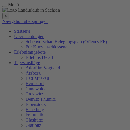
Menü
×
Navigation überspringen
Startseite
Übernachtungen
Seitenvorschau Belegungsplan (Offenes FE)
Für Kurzentschlossene
Erlebnisangebote
Erlebnis Detail
Tagesausflüge
Adorf im Vogtland
Arzberg
Bad Muskau
Bernsdorf
Cunewalde
Crostwitz
Demitz-Thumitz
Eibenstock
Elsterberg
Fraureuth
Glashütte
Glaubitz