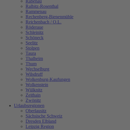
Rabenau
Ralbitz-Rosenthal
Rammenau
Rechenberg-Bienenmühle
Reichenbach / O.L.
Röderaue
Schleinitz
Schöneck
Seelitz
Stolpen
Taura
Thalheim
Thum
Wechselburg
Wilsdruff
Wolkenburg-Kaufungen
Wolkenstein
Wülknitz
Zeithain
Zwönitz
Urlaubsregionen
Oberlausitz
Sächsische Schweiz
Dresden Elbland
Leipzig Region