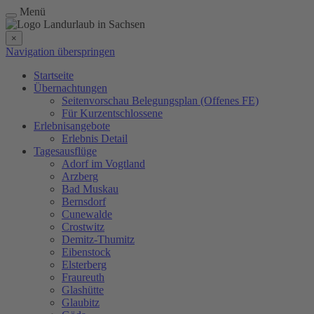
Menü
×
Navigation überspringen
Startseite
Übernachtungen
Seitenvorschau Belegungsplan (Offenes FE)
Für Kurzentschlossene
Erlebnisangebote
Erlebnis Detail
Tagesausflüge
Adorf im Vogtland
Arzberg
Bad Muskau
Bernsdorf
Cunewalde
Crostwitz
Demitz-Thumitz
Eibenstock
Elsterberg
Fraureuth
Glashütte
Glaubitz