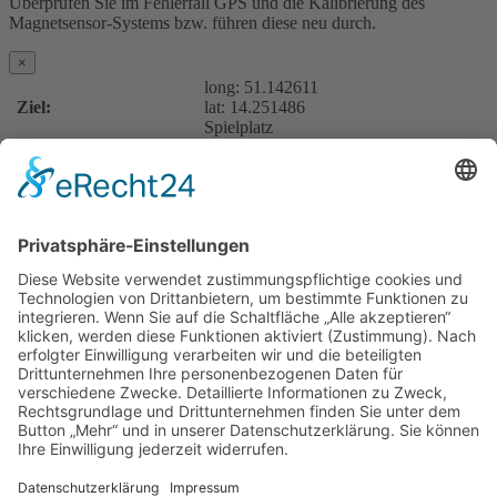
Überprüfen Sie im Fehlerfall GPS und die Kalibrierung des
Magnetsensor-Systems bzw. führen diese neu durch.
×
long:
51.142611
Ziel:
lat:
14.251486
Spielplatz
Distanz:
Erkennung:
Auflösung:
Am Schwarzwasser gelegen, bietet dieser 2011 angelegte
thematische
Spielplatz
Raum zum Ausprobieren und Entdecken. Ein
riesiges Stein-Xylophon lädt zum Klangspiel ein. Im Summstein
kann der Besucher laute und leise Töne erzeugen.
Für Kurzentschlossene
Ganz einfach sachsenweit eine Unterkunft finden: Über den Button
unten gelangen Sie direkt zum Buchungsportal der Tourismus
Marketing Gesellschaft Sachsen.
Optionen