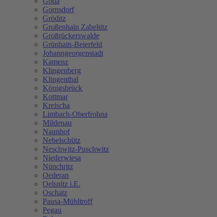
Göda
Gornsdorf
Gröditz
Großenhain Zabeltitz
Großrückerswalde
Grünhain-Beierfeld
Johanngeorgenstadt
Kamenz
Klingenberg
Klingenthal
Königsbrück
Kottmar
Kreischa
Limbach-Oberfrohna
Mildenau
Naunhof
Nebelschütz
Neschwitz-Puschwitz
Niederwiesa
Nünchritz
Oederan
Oelsnitz i.E.
Oschatz
Pausa-Mühltroff
Pegau