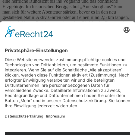
eine herrliche Rundsicht bis ins Vogtland und das böhmische
Erzgebirge. Im historischen Berggasthof „Auersberghaus“ kann
man sich für weitere Abenteuer stärken, bevor es in den neu
gestalteten Natur-Aktiv-Garten oder auf einen rund 2,5 km langen,
gut beschilderten Rundweg rund um den Gipfel geht. Das Areal
unterhalb des Auersbergplateaus wurde zu einem Natur-Aktiv-
Garten umgestaltet. Hier können große und kleine Abenteurer an
verschiedenen Stationen ihre Geschicklichkeit und ihren Teamgeist
unter Beweis stellen und gemeinsam ein Rätsel lösen. Und ganz
nebenbei gibt’s viel Spaß und Bewegung an der frischen Luft hoch
oben auf dem Auersberg, dem zweithöchsten Berg Sachsens.
Bildquelle: Stadtverwaltung Eibenstock/S. Schlesinger
Für Kurzentschlossene
Ganz einfach sachsenweit eine Unterkunft finden: Über den Button
unten gelangen Sie direkt zum Buchungsportal der Tourismus
Marketing Gesellschaft Sachsen.
Optionen
»
Neue Suche
»
Merkliste anzeigen
»
zurück