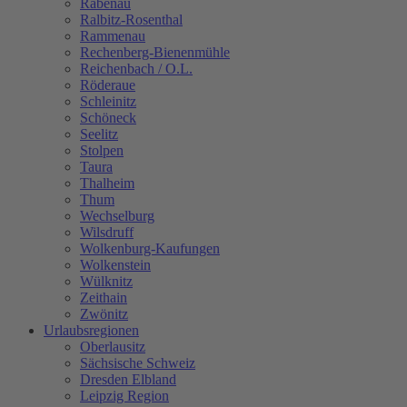
Rabenau
Ralbitz-Rosenthal
Rammenau
Rechenberg-Bienenmühle
Reichenbach / O.L.
Röderaue
Schleinitz
Schöneck
Seelitz
Stolpen
Taura
Thalheim
Thum
Wechselburg
Wilsdruff
Wolkenburg-Kaufungen
Wolkenstein
Wülknitz
Zeithain
Zwönitz
Urlaubsregionen
Oberlausitz
Sächsische Schweiz
Dresden Elbland
Leipzig Region