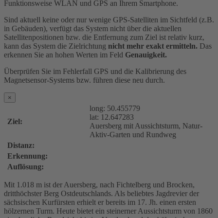
Funktionsweise WLAN und GPS an Ihrem Smartphone.
Sind aktuell keine oder nur wenige GPS-Satelliten im Sichtfeld (z.B.
in Gebäuden), verfügt das System nicht über die aktuellen
Satellitenpositionen bzw. die Entfernung zum Ziel ist relativ kurz,
kann das System die Zielrichtung
nicht mehr exakt ermitteln.
Das
erkennen Sie an hohen Werten im Feld
Genauigkeit.
Überprüfen Sie im Fehlerfall GPS und die Kalibrierung des
Magnetsensor-Systems bzw. führen diese neu durch.
×
long:
50.455779
lat:
12.647283
Ziel:
Auersberg mit Aussichtsturm, Natur-
Aktiv-Garten und Rundweg
Distanz:
Erkennung:
Auflösung:
Mit 1.018 m ist der Auersberg, nach Fichtelberg und Brocken,
dritthöchster Berg Ostdeutschlands. Als beliebtes Jagdrevier der
sächsischen Kurfürsten erhielt er bereits im 17. Jh. einen ersten
hölzernen Turm. Heute bietet ein steinerner Aussichtsturm von 1860