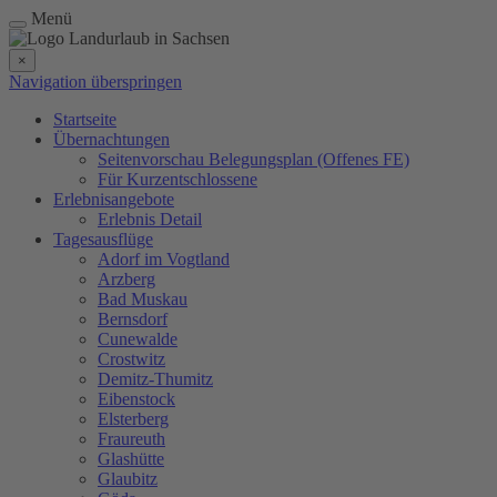
Menü
×
Navigation überspringen
Startseite
Übernachtungen
Seitenvorschau Belegungsplan (Offenes FE)
Für Kurzentschlossene
Erlebnisangebote
Erlebnis Detail
Tagesausflüge
Adorf im Vogtland
Arzberg
Bad Muskau
Bernsdorf
Cunewalde
Crostwitz
Demitz-Thumitz
Eibenstock
Elsterberg
Fraureuth
Glashütte
Glaubitz