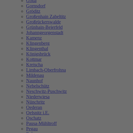
Göda
Gornsdorf
Gröditz
Großenhain Zabeltitz
Großrückerswalde
Grünhain-Beierfeld
Johanngeorgenstadt
Kamenz
Klingenberg
Klingenthal
Königsbrück
Kottmar
Kreischa
Limbach-Oberfrohna
Mildenau
Naunhof
Nebelschütz
Neschwitz-Puschwitz
Niederwiesa
Nünchritz
Oederan
Oelsnitz i.E.
Oschatz
Pausa-Mühltroff
Pegau