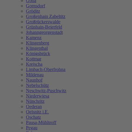
Göda
Gornsdorf
Gröditz
Großenhain Zabeltitz
Großrückerswalde
Grünhain-Beierfeld
Johanngeorgenstadt
Kamenz
Klingenberg
Klingenthal
Königsbrück
Kottmar
Kreischa
Limbach-Oberfrohna
Mildenau
Naunhof
Nebelschütz
Neschwitz-Puschwitz
Niederwiesa
Nünchritz
Oederan
Oelsnitz i.E.
Oschatz
Pausa-Mühltroff
Pegau