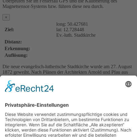
Überprüfen Sie im Fehlerfall GPS und die Kalibrierung des
Magnetsensor-Systems bzw. führen diese neu durch.
×
long:
50.427681
Ziel:
lat:
12.728448
Ev.-luth. Stadtkirche
Distanz:
Erkennung:
Auflösung:
Die neue evangelisch-lutherische Stadtkirche wurde am 27. August
1872 geweiht. Nach Plänen der Architekten Arnold und Pfau aus
Annaberg wurde sie im neugotischen Stil in Form einer
dreischiffigen fünfjochigen Halle mit eingezogenem Chor wieder
aufgebaut. Der Turm erreicht mit dem darauf befindlichem Kreuz
eine Höhe von 67 m. Die Kirche beherbergt zudem als
musikalisches Kleinod eine Kreutzbach- Orgel.
http://www.kirche-johanngeorgenstadt.de/kirchgemeinde/
Für Kurzentschlossene