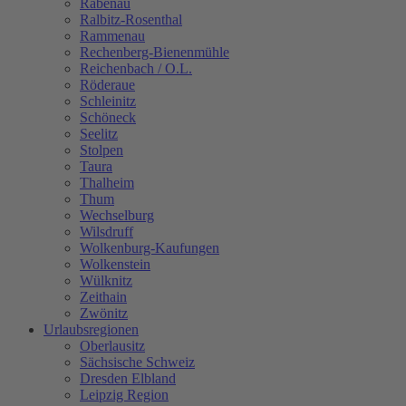
Rabenau
Ralbitz-Rosenthal
Rammenau
Rechenberg-Bienenmühle
Reichenbach / O.L.
Röderaue
Schleinitz
Schöneck
Seelitz
Stolpen
Taura
Thalheim
Thum
Wechselburg
Wilsdruff
Wolkenburg-Kaufungen
Wolkenstein
Wülknitz
Zeithain
Zwönitz
Urlaubsregionen
Oberlausitz
Sächsische Schweiz
Dresden Elbland
Leipzig Region