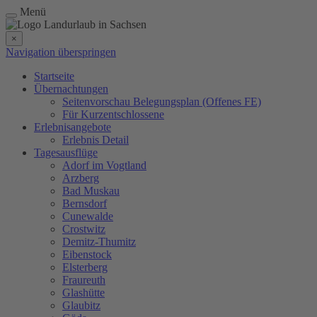
Menü
×
Navigation überspringen
Startseite
Übernachtungen
Seitenvorschau Belegungsplan (Offenes FE)
Für Kurzentschlossene
Erlebnisangebote
Erlebnis Detail
Tagesausflüge
Adorf im Vogtland
Arzberg
Bad Muskau
Bernsdorf
Cunewalde
Crostwitz
Demitz-Thumitz
Eibenstock
Elsterberg
Fraureuth
Glashütte
Glaubitz