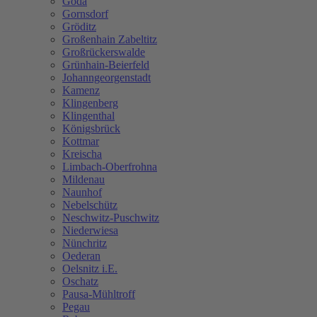
Göda
Gornsdorf
Gröditz
Großenhain Zabeltitz
Großrückerswalde
Grünhain-Beierfeld
Johanngeorgenstadt
Kamenz
Klingenberg
Klingenthal
Königsbrück
Kottmar
Kreischa
Limbach-Oberfrohna
Mildenau
Naunhof
Nebelschütz
Neschwitz-Puschwitz
Niederwiesa
Nünchritz
Oederan
Oelsnitz i.E.
Oschatz
Pausa-Mühltroff
Pegau