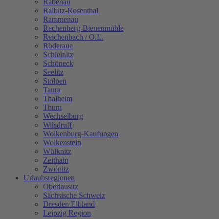
Rabenau
Ralbitz-Rosenthal
Rammenau
Rechenberg-Bienenmühle
Reichenbach / O.L.
Röderaue
Schleinitz
Schöneck
Seelitz
Stolpen
Taura
Thalheim
Thum
Wechselburg
Wilsdruff
Wolkenburg-Kaufungen
Wolkenstein
Wülknitz
Zeithain
Zwönitz
Urlaubsregionen
Oberlausitz
Sächsische Schweiz
Dresden Elbland
Leipzig Region