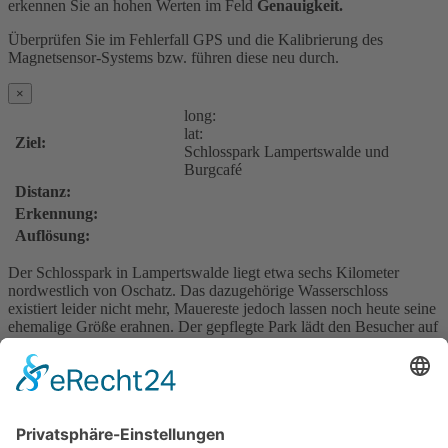
erkennen Sie an hohen Werten im Feld
Genauigkeit.
Überprüfen Sie im Fehlerfall GPS und die Kalibrierung des
Magnetsensor-Systems bzw. führen diese neu durch.
×
long:
lat:
Ziel:
Schlosspark Lampertswalde und
Burgcafé
Distanz:
Erkennung:
Auflösung:
Der Schlosspark in Lampertswalde liegt etwa sechs Kilometer
nordwestlich von Oschatz. Das dazugehörige Wasserschloss
existiert leider nicht mehr, Mauereste jedoch lassen noch heute seine
ehemalige Größe erahnen. Der gepflegte Park lädt den Besucher auf
einen gemütlichen Spaziergang ein. Im Anschluss lohnt es sich ins
Burgcafé einzukehren und bei Kaffee und Kuchen zu entspannen.
In den Sommermonaten finden Veranstaltungen in der Parkanlage
statt.
http://www.wanderwelt-mittelsachsen.de/c,lampertswalde-bei-