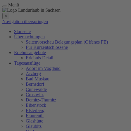
Menü
×
Navigation überspringen
Startseite
Übernachtungen
Seitenvorschau Belegungsplan (Offenes FE)
Für Kurzentschlossene
Erlebnisangebote
Erlebnis Detail
Tagesausflüge
Adorf im Vogtland
Arzberg
Bad Muskau
Bernsdorf
Cunewalde
Crostwitz
Demitz-Thumitz
Eibenstock
Elsterberg
Fraureuth
Glashütte
Glaubitz