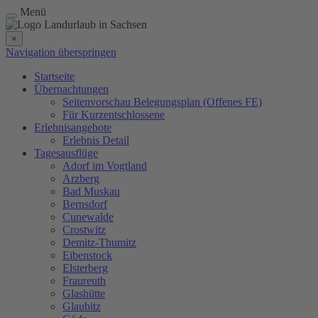
Menü
×
Navigation überspringen
Startseite
Übernachtungen
Seitenvorschau Belegungsplan (Offenes FE)
Für Kurzentschlossene
Erlebnisangebote
Erlebnis Detail
Tagesausflüge
Adorf im Vogtland
Arzberg
Bad Muskau
Bernsdorf
Cunewalde
Crostwitz
Demitz-Thumitz
Eibenstock
Elsterberg
Fraureuth
Glashütte
Glaubitz