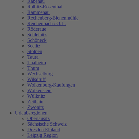
Rabenau
Ralbitz-Rosenthal
Rammenau
Rechenberg-Bienenmühle
Reichenbach / O.L.
Röderaue
Schleinitz
Schöneck
Seelitz
Stolpen
Taura
Thalheim
Thum
Wechselburg
Wilsdruff
Wolkenburg-Kaufungen
Wolkenstein
Wülknitz
Zeithain
Zwönitz
Urlaubsregionen
Oberlausitz
Sächsische Schweiz
Dresden Elbland
Leipzig Region