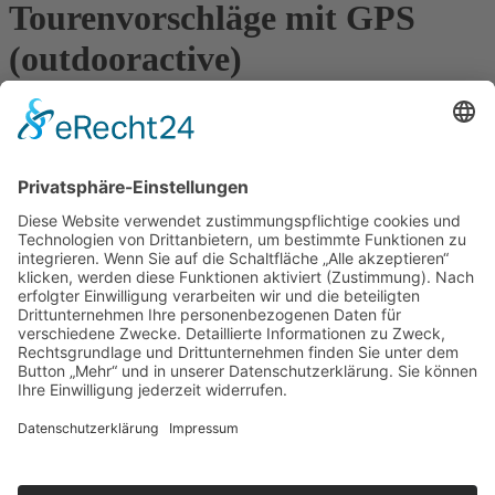
Tourenvorschläge mit GPS
(outdooractive)
Radtouren
Mit dem Fahrrad auf den Spuren Krabats
Froschradweg - Paradies, nicht nur für Frösche
Schönteichenweg
Quelle: www.outdooractive.de
Für Kurzentschlossene
Ganz einfach sachsenweit eine Unterkunft finden: Über den Button
unten gelangen Sie direkt zum Buchungsportal der Tourismus
Marketing Gesellschaft Sachsen.
Optionen
»
Neue Suche
»
Merkliste anzeigen
»
zurück