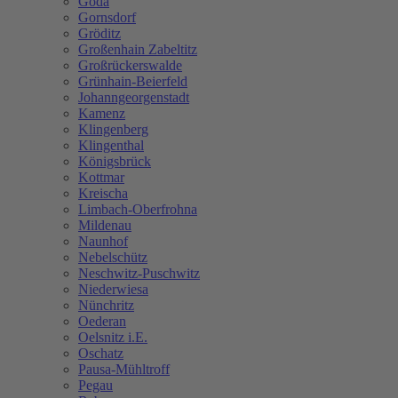
Göda
Gornsdorf
Gröditz
Großenhain Zabeltitz
Großrückerswalde
Grünhain-Beierfeld
Johanngeorgenstadt
Kamenz
Klingenberg
Klingenthal
Königsbrück
Kottmar
Kreischa
Limbach-Oberfrohna
Mildenau
Naunhof
Nebelschütz
Neschwitz-Puschwitz
Niederwiesa
Nünchritz
Oederan
Oelsnitz i.E.
Oschatz
Pausa-Mühltroff
Pegau