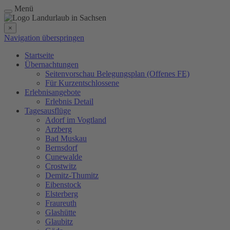
Menü
×
Navigation überspringen
Startseite
Übernachtungen
Seitenvorschau Belegungsplan (Offenes FE)
Für Kurzentschlossene
Erlebnisangebote
Erlebnis Detail
Tagesausflüge
Adorf im Vogtland
Arzberg
Bad Muskau
Bernsdorf
Cunewalde
Crostwitz
Demitz-Thumitz
Eibenstock
Elsterberg
Fraureuth
Glashütte
Glaubitz