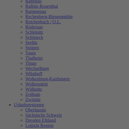
Rabenau
Ralbitz-Rosenthal
Rammenau
Rechenberg-Bienenmühle
Reichenbach / O.L.
Röderaue
Schleinitz
Schöneck
Seelitz
Stolpen
Taura
Thalheim
Thum
Wechselburg
Wilsdruff
Wolkenburg-Kaufungen
Wolkenstein
Wülknitz
Zeithain
Zwönitz
Urlaubsregionen
Oberlausitz
Sächsische Schweiz
Dresden Elbland
Leipzig Region