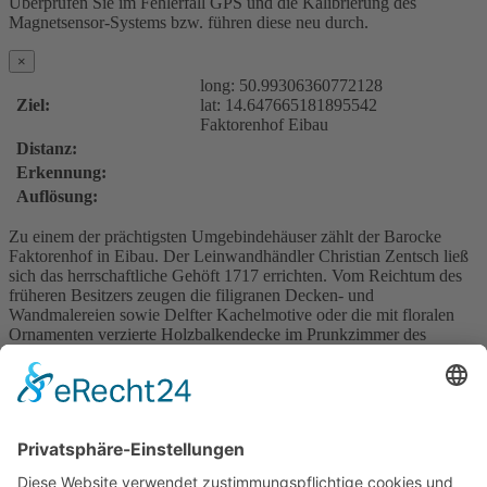
Überprüfen Sie im Fehlerfall GPS und die Kalibrierung des
Magnetsensor-Systems bzw. führen diese neu durch.
×
long:
50.99306360772128
Ziel:
lat:
14.647665181895542
Faktorenhof Eibau
Distanz:
Erkennung:
Auflösung:
Zu einem der prächtigsten Umgebindehäuser zählt der Barocke
Faktorenhof in Eibau. Der Leinwandhändler Christian Zentsch ließ
sich das herrschaftliche Gehöft 1717 errichten. Vom Reichtum des
früheren Besitzers zeugen die filigranen Decken- und
Wandmalereien sowie Delfter Kachelmotive oder die mit floralen
Ornamenten verzierte Holzbalkendecke im Prunkzimmer des
Obergeschosses. Im Dachgeschoss zeigt das Eibauer Heimat- und
Humboldtmuseum auf zwei Ebenen seine Schätze, darunter die
Naturaliensammlung und das Kuriositätenkabinett.
Foto by Matthias Schildbach
https://www.faktorenhof-eibau.de/