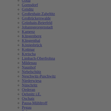
Göda
Gornsdorf
Gröditz
Großenhain Zabeltitz
Großrückerswalde
Grünhain-Beierfeld
Johanngeorgenstadt
Kamenz
Klingenberg
Klingenthal
Königsbrück
Kottmar
Kreischa
Limbach-Oberfrohna
Mildenau
Naunhof
Nebelschütz
Neschwitz-Puschwitz
Niederwiesa
Nünchritz
Oederan
Oelsnitz i.E.
Oschatz
Pausa-Mühltroff
Pegau