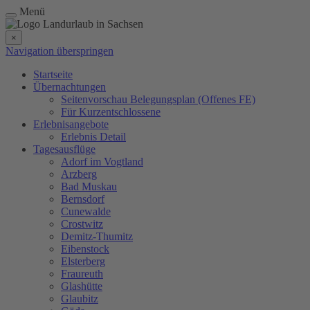
Menü
×
Navigation überspringen
Startseite
Übernachtungen
Seitenvorschau Belegungsplan (Offenes FE)
Für Kurzentschlossene
Erlebnisangebote
Erlebnis Detail
Tagesausflüge
Adorf im Vogtland
Arzberg
Bad Muskau
Bernsdorf
Cunewalde
Crostwitz
Demitz-Thumitz
Eibenstock
Elsterberg
Fraureuth
Glashütte
Glaubitz