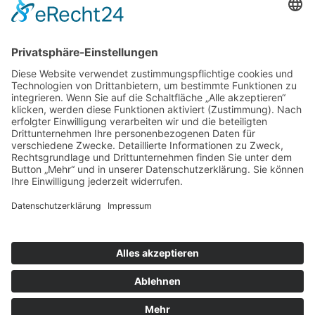
Esche-Museum
Sachsenstraße 3
09212 Limbach-Oberfrohna
Tel. 03722-93039
https://www.esche-museum.de/
Für Kurzentschlossene
Ganz einfach sachsenweit eine Unterkunft finden: Über den Button
unten gelangen Sie direkt zum Buchungsportal der Tourismus
Marketing Gesellschaft Sachsen.
Optionen
»
Neue Suche
»
Merkliste anzeigen
»
zurück
Informationen
»
Klassifizierung
© Landurlaub in Sachsen
Impressum
•
Datenschutz