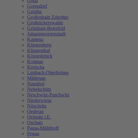
Göda
Gornsdorf
Gröditz
Großenhain Zabeltitz
Großrückerswalde
Grünhain-Beierfeld
Johanngeorgenstadt
Kamenz
Klingenberg
Klingenthal
Königsbrück
Kottmar
Kreischa
Limbach-Oberfrohna
Mildenau
Naunhof
Nebelschütz
Neschwitz-Puschwitz
Niederwiesa
Nünchritz
Oederan
Oelsnitz i.E.
Oschatz
Pausa-Mühltroff
Pegau