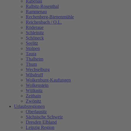
Rabenau
Ralbitz-Rosenthal
Rammenau
Rechenberg-Bienenmühle
Reichenbach / O.L.
Röderaue
Schleinitz
Schöneck
Seelitz
Stolpen
Taura
Thalheim
Thum
Wechselburg
Wilsdruff
Wolkenburg-Kaufungen
Wolkenstein
Wülknitz
Zeithain
Zwönitz
Urlaubsregionen
Oberlausitz
Sächsische Schweiz
Dresden Elbland
Leipzig Region