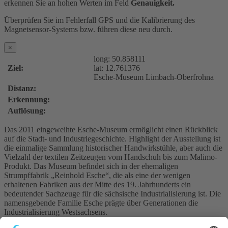
erkennen Sie an hohen Werten im Feld
Genauigkeit.
Überprüfen Sie im Fehlerfall GPS und die Kalibrierung des
Magnetsensor-Systems bzw. führen diese neu durch.
×
long:
50.858111
Ziel:
lat:
12.761376
Esche-Museum Limbach-Oberfrohna
Distanz:
Erkennung:
Auflösung:
Das 2011 eingeweihte Esche-Museum ermöglicht einen Rückblick
auf die Stadt- und Industriegeschichte. Highlight der Ausstellung ist
die einmalige Sammlung historischer Handwirkstühle, aber auch die
Vielzahl der textilen Zeitzeugen vom Handschuh bis zum Malimo-
Produkt. Das Museum befindet sich in der ehemaligen
Strumpffabrik „Reinhold Esche“, die als eine der wenigen
erhaltenen Fabriken aus der Mitte des 19. Jahrhunderts ein
bedeutender Sachzeuge für die sächsische Industrialisierung ist. Die
namensgebende Familie Esche prägte über Generationen die
Industrialisierung Westsachsens.