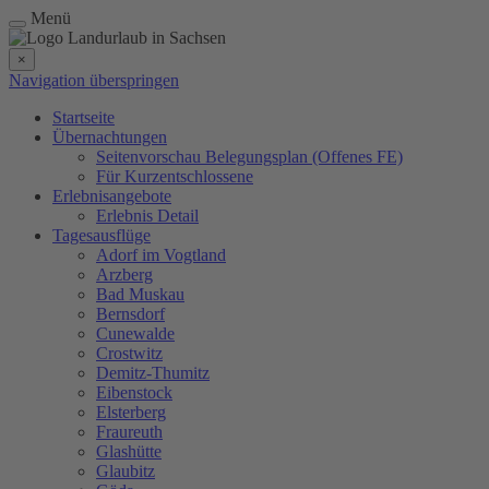
Menü
×
Navigation überspringen
Startseite
Übernachtungen
Seitenvorschau Belegungsplan (Offenes FE)
Für Kurzentschlossene
Erlebnisangebote
Erlebnis Detail
Tagesausflüge
Adorf im Vogtland
Arzberg
Bad Muskau
Bernsdorf
Cunewalde
Crostwitz
Demitz-Thumitz
Eibenstock
Elsterberg
Fraureuth
Glashütte
Glaubitz