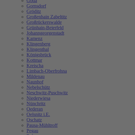
Göda
Gornsdorf
Gröditz
Großenhain Zabeltitz
Großrückerswalde
Grünhain-Beierfeld
Johanngeorgenstadt
Kamenz
Klingenberg
Klingenthal
Königsbrück
Kottmar
Kreischa
Limbach-Oberfrohna
Mildenau
Naunhof
Nebelschütz
Neschwitz-Puschwitz
Niederwiesa
Nünchritz
Oederan
Oelsnitz i.E.
Oschatz
Pausa-Mühltroff
Pegau