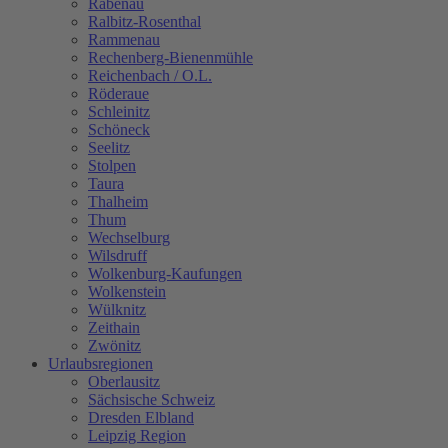
Rabenau
Ralbitz-Rosenthal
Rammenau
Rechenberg-Bienenmühle
Reichenbach / O.L.
Röderaue
Schleinitz
Schöneck
Seelitz
Stolpen
Taura
Thalheim
Thum
Wechselburg
Wilsdruff
Wolkenburg-Kaufungen
Wolkenstein
Wülknitz
Zeithain
Zwönitz
Urlaubsregionen
Oberlausitz
Sächsische Schweiz
Dresden Elbland
Leipzig Region