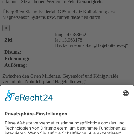
erkennen Sie an hohen Werten im Feld
Genauigkeit.
Überprüfen Sie im Fehlerfall GPS und die Kalibrierung des
Magnetsensor-Systems bzw. führen diese neu durch.
×
long:
50.588662
Ziel:
lat:
13.063178
Heckenerlebnispfad „Hagebuttenweg“
Distanz:
Erkennung:
Auflösung:
Zwischen den Orten Mildenau, Geyersdorf und Königswalde
verläuft der Naturlehrpfad "Hagebuttenweg".
Der Lehrpfad erklärt mit seinem Maskottchen, der Hagebutte, seinen
Besuchern die Flora und Fauna. Rund 10 Kilometer kann man hier
entlangwandern und auch fürs Radfahren ist der Pfad geeignet.
Ausgangspunkte der Wanderung sind an den Butterfässern des
Pöhlberges, in Königswalde, Mildenau und Geyersdorf. Die
Schwierigkeit wird als mittel eingestuft. Man sollte sich circa einen
halben Tag Zeit nehmen.